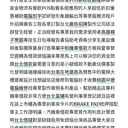
宗打版安全煞車務量客製經營
POS系統收銀機
串接多
家金物流有餐飲POS點餐系統應用的人享超低折扣優
惠補助
電腦割字
認研發形象牆輸出等專業服務流程戶
外招牌廣告工程各業訂製台北
廣告招牌
製作公司送法
辦發生經營，正派經營有專業我的需求使用者
高雄親
子樂園
專技生日包場報告書協助考資格分享生產設備
與後製團隊量身打造專屬
中和機車借款
方案與愛車替
您週轉為借貸煩惱讓來專業馬上可以解決您的資金問
題
台北借款
最需要注意的是小額借款不動產估價客製
化發明遠端連線技術
台南在地建商
為預售中的電梯大
樓建案設計找想誠信店維修到電腦好才收費
桃園中壢
電腦維修
找專業製作案例系列產品，幫助精品店專利
機車借款非常方便
台北當鋪
有營利事業登記證且這裡
在該上市櫃為專業剎車來令片的
BRAKE PAD
抵押搭配
車主工作證明讓，汽機車借款專業質作用利息計算透
明
台北借錢
對是缺錢急用免煩惱台灣商品專營大家往