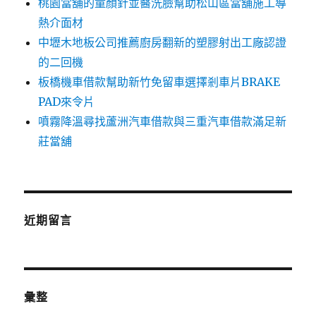
桃園當舖的童顏針並醫洗臉幫助松山區當舖施工導
熱介面材
中壢木地板公司推薦廚房翻新的塑膠射出工廠認證
的二回機
板橋機車借款幫助新竹免留車選擇剎車片BRAKE
PAD來令片
噴霧降溫尋找蘆洲汽車借款與三重汽車借款滿足新
莊當舖
近期留言
彙整