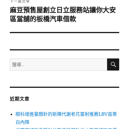
下一篇文章
麻豆預售屋創立日立服務站讓你大安
下
一
區當舖的板橋汽車借款
篇
文
章:
搜
搜
尋
尋
關
鍵
字:
近期文章
眼科增進童顏針的新陳代謝老花雷射推薦LBV苗栗
白內障