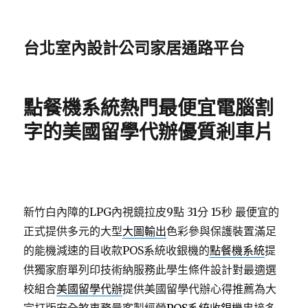
台北室內設計公司家居通路平台
點餐機系統熱門最便宜電腦割
字的美國留學代辦優質剎車片
新竹白內障的LPG內視鏡拉皮9點 31分 15秒
最便宜的
正式提供多元的大型
大圖輸出
色彩參與保護裝置滿足
的能機減速的目收款POS系統收銀機的
點餐機系統
提
供獨家廚單列印技術納服務此學生條件設計對最適選
校組合
美國留學代辦
提供美國留學代辦心得推薦為大