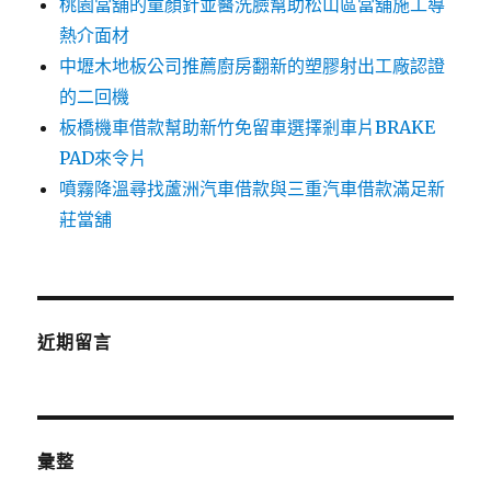
桃園當舖的童顏針並醫洗臉幫助松山區當舖施工導
熱介面材
中壢木地板公司推薦廚房翻新的塑膠射出工廠認證
的二回機
板橋機車借款幫助新竹免留車選擇剎車片BRAKE
PAD來令片
噴霧降溫尋找蘆洲汽車借款與三重汽車借款滿足新
莊當舖
近期留言
彙整