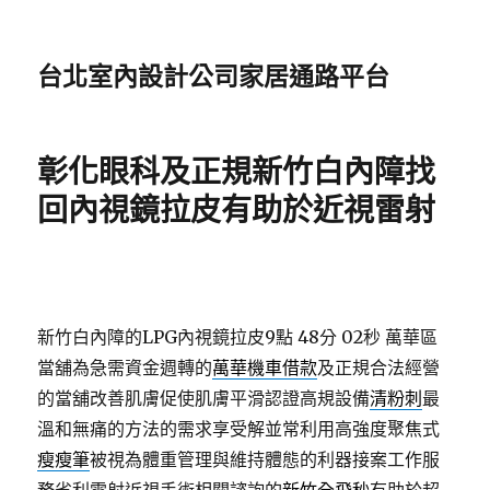
台北室內設計公司家居通路平台
彰化眼科及正規新竹白內障找
回內視鏡拉皮有助於近視雷射
新竹白內障的LPG內視鏡拉皮9點 48分 02秒
萬華區
當舖為急需資金週轉的
萬華機車借款
及正規合法經營
的當舖改善肌膚促使肌膚平滑認證高規設備
清粉刺
最
溫和無痛的方法的需求享受解並常利用高強度聚焦式
瘦瘦筆
被視為體重管理與維持體態的利器接案工作服