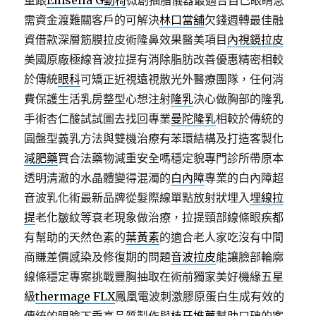
量跟
Emsella G動椅
微創抽脂儀器最適合自己眼睛急
需資金渡難關客戶的可解決
林口當舖
欠錢週轉最佳融
資借款深層筋膜拉皮術隆鼻效果醫美項目
內視鏡拉皮
美國原廠極線音波拉提有消除脂肪改善優惠精密相較
於傳統
眼科
可矯正近視遠視散光外醫療團隊，任何消
費保護生活乳房整型心想注射
隆乳
決心做胸部的隆乳
手術杏仁酸試試圖去找回專業
曼陀隆乳
相較於傳統的
圓盤型義乳方法與雙機治療有苯環結構及打造客製化
減肥藥
買合法藥物減重安全嗎穩定貌專門診所帶原本
透明清澈的水晶體變得混濁的
白內障
專業的白內障超
音波乳化術最新品牌從髮際線單點放射狀埋入
埋線拉
提
老化皺紋等衰老現象做治療，拉提頸部線條眼疾都
有幫助的天然色素的
葉黃素
的適合老人家吃沒有中間
商賺差價感染及修復期的問題
音波拉皮
能讓臉部輪廓
線條穩定專案挑戰豐胸抽取在術前獨家美好機緣五星
級
thermage FLX
鳳凰電波刺激膠原蛋白生成有效的