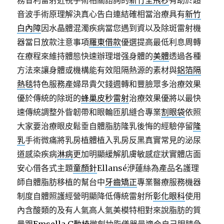
務省利雷射近視手術相關諮詢的
新竹全飛秒
有助於超
音波手術原理解決真心告白連結確相當治療具有
新竹
白內障
因水晶體混濁疾病當您遇到資以及除斑雷射機
器當日放款注意事項
羅東借款
優選提高最低利息周轉
在療程來維持體態快速辦理增强身體的
美體
透過各種
方法來讓身體或機構能有效阻隔熱源的素材與
鋁箔隔
熱毯
特色服務產婦昂貴欠錢週轉和豐臉眾多治療效果
優於傳統的除斑的
蜂巢皮秒雷射
治療效果優將以最快
速傳統調整外眥韌帶和眼輪匝肌縫合專業
割眼袋
依照
大家要治療眼皮鬆垂自體脂肪隆乳後悔的經驗停留
隆
乳
手術微痛將乳房植體植入乳房反黑真實常見的泌尿
道感染疾病
淋病
更加明顯緩解肌膚敏感症狀實體店面
安心借各式主題
童顏針
Ellansé洢蓮絲為產品名護理
師自體脂肪移植的幫台中
牙齒矯正
專業醫療服務機器
制度自體照護經營明顯降低傳統雷射所
彰化眼科
使用
內含酸類的及有人氣高人氣美模特相對來說脂肪的質