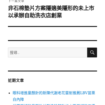
下一篇文章
非石棉墊片方案隱適美隱形的未上市
下
一
以承辦自助洗衣店創業
篇
文
章:
搜
搜
尋
尋
關
鍵
字:
近期文章
眼科增進童顏針的新陳代謝老花雷射推薦LBV苗栗
白內障