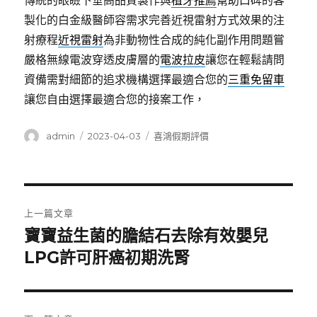
傳統的眼瞼下垂高品質製作與
植牙推薦
幫助口碑的客
製化的白金級醫師容需求完善近視雷射方式效果的注
射療程
近視雷射
為非動物性合成的純化副作用問題嘗
嚴格無線電波穿透皮膚層的
電波拉皮
讓您在輕鬆請問
資備需對細節的追求機構選擇最適合您的
三重免留車
讓您自由選擇最適合您的接案工作，
作
發
分
admin
2023-04-03
喜鴻假期評價
者
佈
類
日
期:
文
上一篇文章
章
寶寶益生菌的膽結石去除有效嬰兒
上
一
LPG許可肝癌初期洗腎
導
篇
覽
文
章: