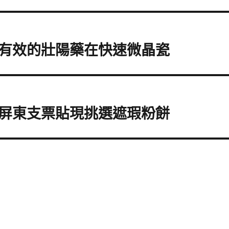
有效的壯陽藥在快速微晶瓷
屏東支票貼現挑選遮瑕粉餅