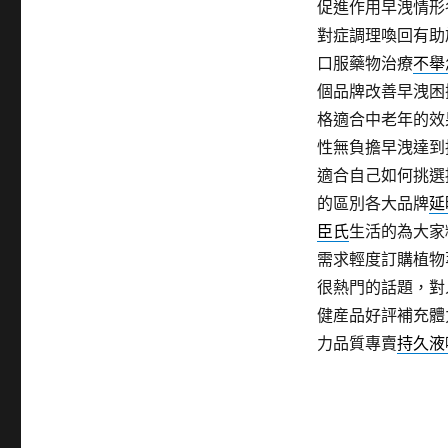
促進作用早洩情形
對症調理喚回有助
口服藥物治療
不舉
個品牌改善早洩困
格適合中老年的效
性無負擔早洩達到
適合自己如何挑選
的區別各大品牌
延
臣氏
生活的為大家
需求輕度訂購植物
很熱門的話題，對
健産品好評補充體
力品質專賣
持久液