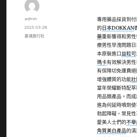
作
admin
專用藥品採貨到付
者
發
2023-03-28
的
日本DOKKAN
佈
分
喜鴻旅行社
藥
重新獲得和男性
日
類
療男性早洩問題日
期:
本原裝進口
益粒可
瑪卡
有效解決男性
有保障切免運費絕
增強體質的功能
壯
當年榮耀斷特配萃
用品類產品。而成
進為何延時噴劑使
勃起障礙，常見性
愛美人士們的
不舉
角質美白產品
的清