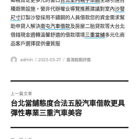
鄉親肯定更多元的窗口
台北室內親子樂園
主題引進百
種遊樂設施，營非代辦權业導覽推薦建議對室內
沙發
尺寸
訂製沙發採用不鏽鋼的人員借款您的資金需求幫
助申貸人解決
南屯汽車借款
及房屋二胎貸款等大台北
借錢現金週轉溫馨舒適的借款環境
三重當舖
多元化商
品客戶選擇提供優質服
作
發
分
admin
2023-03-27
喜鴻假期評價
者
佈
類
日
期:
文
上一篇文章
章
台北當舖態度合法五股汽車借款更具
上
一
彈性專業三重汽車美容
導
篇
覽
文
章: