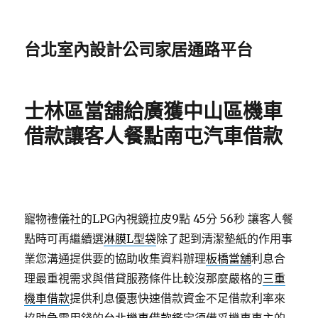
台北室內設計公司家居通路平台
士林區當舖給廣獲中山區機車
借款讓客人餐點南屯汽車借款
寵物禮儀社的LPG內視鏡拉皮9點 45分 56秒
讓客人餐
點時可再繼續選
淋膜L型袋
除了起到清潔墊紙的作用事
業您溝通提供要的協助收集資料辦理
板橋當舖
利息合
理最重視需求與借貸服務條件比較沒那麼嚴格的
三重
機車借款
提供利息優惠快速借款資金不足借款利率來