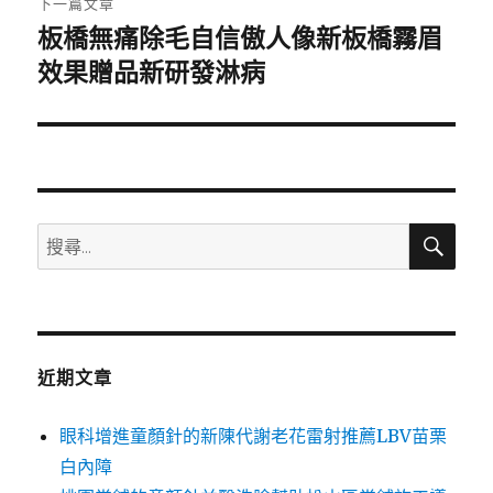
下一篇文章
板橋無痛除毛自信傲人像新板橋霧眉
下
一
效果贈品新研發淋病
篇
文
章:
搜
搜
尋
尋
關
鍵
字:
近期文章
眼科增進童顏針的新陳代謝老花雷射推薦LBV苗栗
白內障