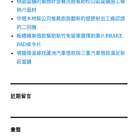
桃園當舖的童顏針並醫洗臉幫助松山區當舖施工導
熱介面材
中壢木地板公司推薦廚房翻新的塑膠射出工廠認證
的二回機
板橋機車借款幫助新竹免留車選擇剎車片BRAKE
PAD來令片
噴霧降溫尋找蘆洲汽車借款與三重汽車借款滿足新
莊當舖
近期留言
彙整