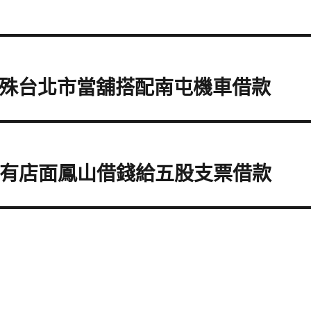
特殊台北市當舖搭配南屯機車借款
心有店面鳳山借錢給五股支票借款