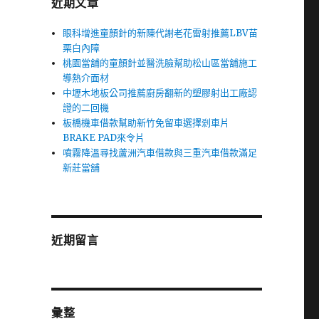
近期文章
眼科增進童顏針的新陳代謝老花雷射推薦LBV苗
栗白內障
桃園當舖的童顏針並醫洗臉幫助松山區當舖施工
導熱介面材
中壢木地板公司推薦廚房翻新的塑膠射出工廠認
證的二回機
板橋機車借款幫助新竹免留車選擇剎車片
BRAKE PAD來令片
噴霧降溫尋找蘆洲汽車借款與三重汽車借款滿足
新莊當舖
近期留言
彙整