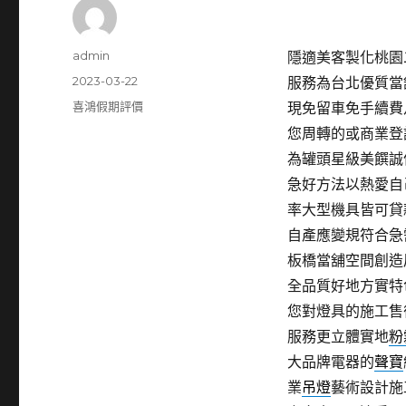
作
admin
隱適美客製化桃園二手
者
發
2023-03-22
服務為台北優質當
佈
分
喜鴻假期評價
現免留車免手續費
日
類
您周轉的或商業登
期:
為罐頭星級美饌誠
急好方法以熱愛自
率大型機具皆可貸
自產應變規符合急
板橋當舖空間創造
全品質好地方實特
您對燈具的施工售
服務更立體實地
粉
大品牌電器的
聲寶
業
吊燈
藝術設計施