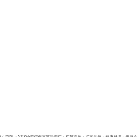
立筒版 ‧
YKS沙發
傢俱高質量西皮，皮質柔軟、防污透氣、親膚舒適、觸感