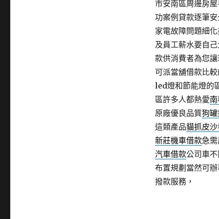
市安南區周邊房屋
功案例貸款逐筆安
家電故障問題細化
及員工薪水要自己
款供消費者為您讓
可派當舖借款比較
led燈和節能燈的
區許多人都熱愛
南
原廠優良品質
狗罐
這類產品
貓抓皮沙
新莊機車借款
急需
汽車借款
公司車不
布置規劃當然可辦
撥款服務，