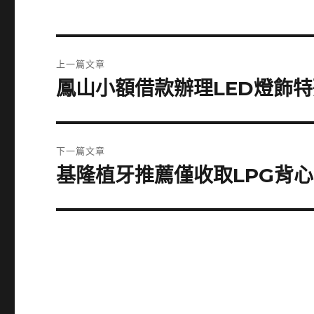
文
上一篇文章
章
鳳山小額借款辦理LED燈飾
上
一
導
篇
覽
文
下一篇文章
章:
基隆植牙推薦僅收取LPG背
下
一
篇
文
章: