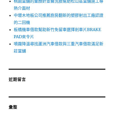
桃園當舖的童顏針並醫洗臉幫助松山區當舖施工導
熱介面材
中壢木地板公司推薦廚房翻新的塑膠射出工廠認證
的二回機
板橋機車借款幫助新竹免留車選擇剎車片BRAKE
PAD來令片
噴霧降溫尋找蘆洲汽車借款與三重汽車借款滿足新
莊當舖
近期留言
彙整