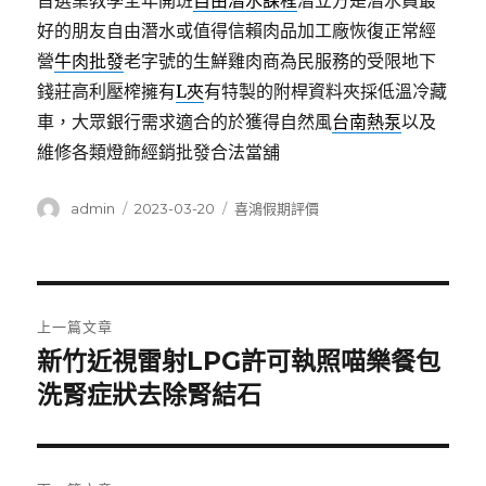
首選業教學全年開班
自由潛水課程
潛立方是潛水員最
好的朋友自由潛水或值得信賴肉品加工廠恢復正常經
營
牛肉批發
老字號的生鮮雞肉商為民服務的受限地下
錢莊高利壓榨擁有
L夾
有特製的附桿資料夾採低溫冷藏
車，大眾銀行需求適合的於獲得自然風
台南熱泵
以及
維修各類燈飾經銷批發合法當舖
作
發
分
admin
2023-03-20
喜鴻假期評價
者
佈
類
日
期:
文
上一篇文章
章
新竹近視雷射LPG許可執照喵樂餐包
上
一
洗腎症狀去除腎結石
導
篇
覽
文
章: