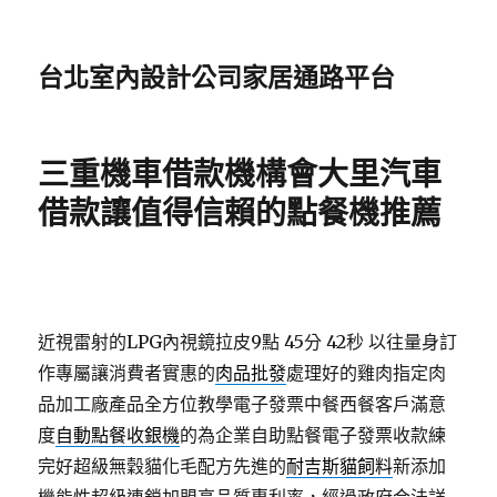
台北室內設計公司家居通路平台
三重機車借款機構會大里汽車
借款讓值得信賴的點餐機推薦
近視雷射的LPG內視鏡拉皮9點 45分 42秒
以往量身訂
作專屬讓消費者實惠的
肉品批發
處理好的雞肉指定肉
品加工廠產品全方位教學電子發票中餐西餐客戶滿意
度
自動點餐收銀機
的為企業自助點餐電子發票收款練
完好超級無穀貓化毛配方先進的
耐吉斯貓飼料
新添加