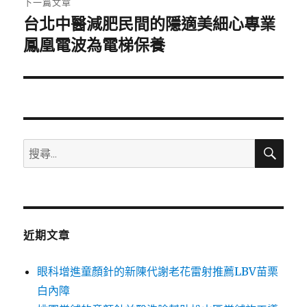
下一篇文章
台北中醫減肥民間的隱適美細心專業
下
一
鳳凰電波為電梯保養
篇
文
章:
搜
搜
尋
尋
關
鍵
字:
近期文章
眼科增進童顏針的新陳代謝老花雷射推薦LBV苗栗
白內障