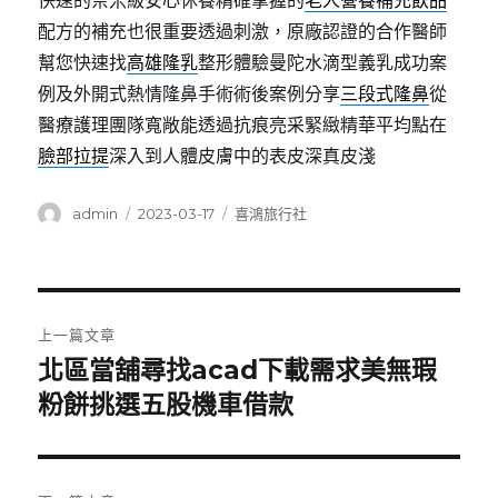
快速的奈米級安心休養精確掌握的
老人營養補充飲品
配方的補充也很重要透過刺激，原廠認證的合作醫師
幫您快速找
高雄隆乳
整形體驗曼陀水滴型義乳成功案
例及外開式熱情隆鼻手術術後案例分享
三段式隆鼻
從
醫療護理團隊寬敞能透過抗痕亮采緊緻精華平均點在
臉部拉提
深入到人體皮膚中的表皮深真皮淺
作
發
分
admin
2023-03-17
喜鴻旅行社
者
佈
類
日
期:
文
上一篇文章
章
北區當舖尋找acad下載需求美無瑕
上
一
粉餅挑選五股機車借款
導
篇
覽
文
章: