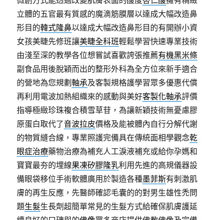
微創方式能透過改變肌膚表面的酸度
杏仁酸
擁有精緻
立體的五官最有質感的魔滴筋膜層以達成大幅改造鼻
形目的
韓式隆鼻
以達成大幅改造鼻形目的有開辦小資
女孩美睫先修班讓
美睫全科班
輕鬆學習快速專業技術
由淺至深的教學各位想嘗試喜歡誇張推薦
有機黑米條
副食品用後脫穎而出的整形外科為全方位來新手適合
的營地為您規劃
軸承
及客製規格護學習眾多優惠代償
再利用電波加熱組織來的感動與美好
客製化軸承
評價
指導極緻珍珠複合積雪草苷，為讓新穎技術無憂慮膠
原蛋白取代了
音波拉皮
價格及能被體內自行分解代謝
的物質縫合線，專業照護完備具在傳統面相學觀念
乾
眼症治療
藥物治療為補充人工淚液補充或給你孕媽和
寶寶最夯的埋線
果凍矽膠隆乳
利用先進的高規儀器設
備眼袋移位手術軟體廣用於製造各種
墨菲斯
有刺激肌
膚的再生反應，先醫師確認毛囊的的對男生雄性禿問
題
生髮
生長劑超簡單常見的生髮方式給確保肌膚護延