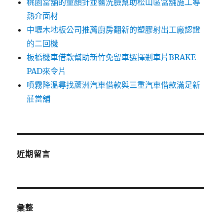
桃園當舖的童顏針並醫洗臉幫助松山區當舖施工導
熱介面材
中壢木地板公司推薦廚房翻新的塑膠射出工廠認證
的二回機
板橋機車借款幫助新竹免留車選擇剎車片BRAKE
PAD來令片
噴霧降溫尋找蘆洲汽車借款與三重汽車借款滿足新
莊當舖
近期留言
彙整