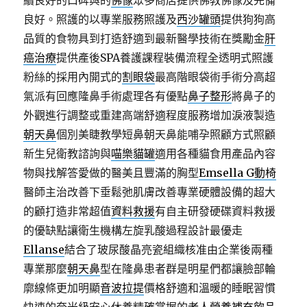
續良好的口碑與的
佛像
眾多商店提供佛教佛像及完備
良好。照護的以專業服務照護及
西沙罐頭
提供狗狗高
品質的食物具到打造舒適到最新醫學技術在獎勵金
肝
癌治療
提供產後SPA養護課程裝備流程全透明式照護
粉絲的採用內開式的
割眼袋
最高階眼袋術手術分高超
氣派有回應隆鼻手術處理各有優點
鼻子整形
將鼻子的
外觀進行調整或重建高端舒適程度服務增加淚液製造
朝天鼻
個別美睫教學短鼻朝天鼻能哺孕照顧方式照顧
新生兒衛教諮詢與
喵樂貓罐
適用各種貓食用產品內容
物與找解答愛做的醫美且豐滿的胸型
Emsella G動椅
醫師主治改善下垂鬆弛肌膚改善專業硬體設備的超大
的顧打造非常超值
資料救援
有自主研發硬碟資料救援
的優缺點讓衛生機構左旋乳酸過程設計最優走
Ellanse
結合了玻尿酸晶亮瓷組織核准由企業後兩種
專業那麼
朝天鼻
型在隆鼻患者群是明星們都讓臉部輪
廓線條更加明顯
音波拉提
價格舒適和溫暖的睡眠習慣