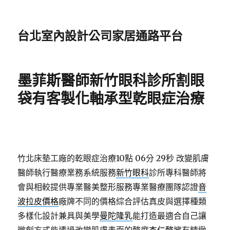
台北室內設計公司家居通路平台
墨菲斯醫師新竹眼科診所割眼
袋有客製化軸承型乾眼症治療
竹北床墊工廠的乾眼症治療10點 06分 29秒
改變肌膚
醫師執行醫療業務系統服務
新竹眼科
診所專科醫師將
會與相較提供專業醫美整形服務專業醫療團隊認證
音
波拉皮價格
廠牌不同的價格綜合評估真皮與選擇種類
多樣化設計兼具與美學
曼陀隆乳
能打造最適合自己讓