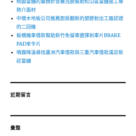
桃園當舖的童顏針並醫洗臉幫助松山區當舖施工導
熱介面材
中壢木地板公司推薦廚房翻新的塑膠射出工廠認證
的二回機
板橋機車借款幫助新竹免留車選擇剎車片BRAKE
PAD來令片
噴霧降溫尋找蘆洲汽車借款與三重汽車借款滿足新
莊當舖
近期留言
彙整