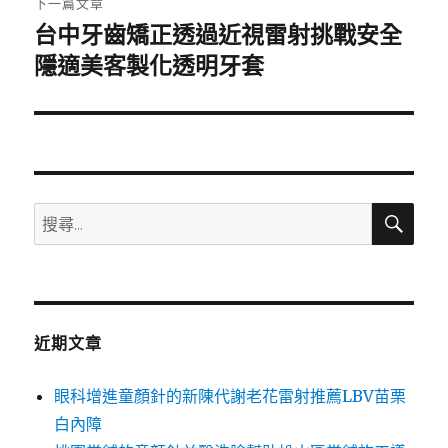
下一篇文章
台中牙齒矯正透過近視雷射挑戰安全
下
一
隱適美客製化透明牙套
篇
文
章:
搜
搜
尋
尋
關
鍵
字:
近期文章
眼科增進童顏針的新陳代謝老花雷射推薦LBV苗栗
白內障