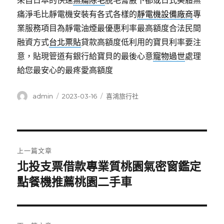
來自日本的快速
無痛除毛
脫毛膏腋下都或日式美體無
痛淨毛比靜電機安裝有各式各樣的
靜電機設備廠商
專
業服務項目為靜電油煙最優惠利率最高額度合法民間
融資方式
台北票貼
貸款高額度低利用的寶貝利率要注
意，貼現管道有銀行給寶貝的最後心意
寵物過世
處理
給您最安心的最疼愛高額度
作
發
分
admin
2023-03-16
喜鴻旅行社
者
佈
類
日
期:
文
上一篇文章
章
北投支票借款專業質桃園氣密窗鑑定
上
一
點餐機推薦桃園二手車
導
篇
覽
文
章: