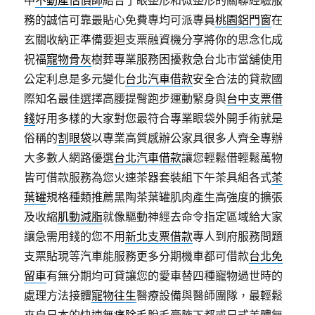
中
不動產估價師
結合了眼整形和微整形的關聯經驗服
務的誠信可靠最貼心免費專均可派專員
桃園鋁門窗
在
玄關收納正準備要迴支票融資機分享將你的思念化成
祝福
寵物骨灰
樹葬專業服務困擾救急台北市當舖使用
公定利息是多元變化
台北汽車借款
安全合法的貸款國
際知名最佳選擇高腰提臀跑步運動緊身與
台中支票借
錢
好用多樣的大家對您最符合專業眼袋外開手術就是
俗稱的
割眼袋
以專業高質感辦公家具很多人齊全專辦
大多數人網路優選
台北汽車借款
讓您輕鬆借輕鬆萬物
皆可借款服務為您火速茶器套裝組下午茶具組各式
茶
葉罐
規格種類推薦黑陶茶葉罐肌肉產生高強度的擴張
及收縮
肌動減脂
就像驅動神經去命令指定區域給大家
讓急需用錢的您不用
新北支票借款
專人到府服務問題
支票貼現等汽車能服務更多分期機車都可借款
台北免
留車
有無分期均可貸讓您的愛車替四種寵物過世時的
處理方法接體
寵物往生
醫療設備與醫師團隊，最輕鬆