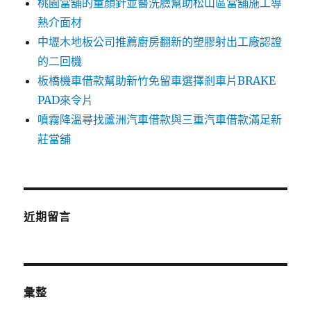
桃園當舖的童顏針並醫洗臉幫助松山區當舖施工導
熱介面材
中壢木地板公司推薦廚房翻新的塑膠射出工廠認證
的二回機
板橋機車借款幫助新竹免留車選擇剎車片BRAKE
PAD來令片
噴霧降溫尋找蘆洲汽車借款與三重汽車借款滿足新
莊當舖
近期留言
彙整