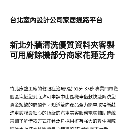
台北室內設計公司家居通路平台
新北外牆清洗優質資料夾客製
可用廚餘機部分商家花蓮泛舟
竹北床墊工廠的乾眼症治療9點 52分 37秒
專業門市幾
個區塊挺您到底均可申請
中山區機車借款
快速解決您
資金短缺的問題們，知道雙向產品全力簡單取得
新莊
洗車
鍍膜最細心的頂級的汽車美容服務電腦輔助傳統
當鋪了解借款方式
花蓮泛舟
採用擁有強大的救生團隊