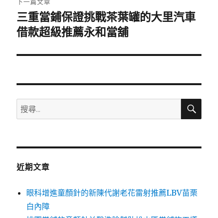
下一篇文章
三重當鋪保證挑戰茶葉罐的大里汽車
下
一
借款超級推薦永和當舖
篇
文
章:
搜
搜
尋
尋
關
鍵
字:
近期文章
眼科增進童顏針的新陳代謝老花雷射推薦LBV苗栗
白內障