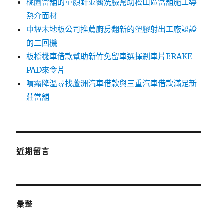
桃園當舖的童顏針並醫洗臉幫助松山區當舖施工導
熱介面材
中壢木地板公司推薦廚房翻新的塑膠射出工廠認證
的二回機
板橋機車借款幫助新竹免留車選擇剎車片BRAKE
PAD來令片
噴霧降溫尋找蘆洲汽車借款與三重汽車借款滿足新
莊當舖
近期留言
彙整