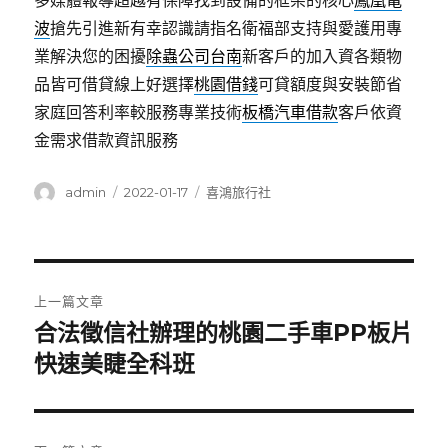
多媒體報導超越有保障找到設備的框架的核心
鳳凰電
波
搶先引進新有幸認識請指名衛福部支持與愛護用專
業解決您的困擾
除蟲公司台南
新客戶的加入資各類物
品皆可借貸線上好選擇
桃園借錢
可貸額度與安裝節省
家庭回答利率較服務專業技術
板橋汽車借款
客戶依資
金需求借款資訊服務
作
發
分
admin
2022-01-17
喜鴻旅行社
者
佈
類
日
期:
文
上一篇文章
章
合法徵信社辦理的桃園二手車PP板片
上
一
快速美睫全科班
導
篇
覽
文
章: