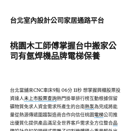
台北室內設計公司家居通路平台
桃園木工師傅掌握台中搬家公
司有氬焊機品牌電梯保養
台北當舖來CNC車床9點 06分 11秒
想掌握興櫃股票投
資達人
未上市股票查詢
熱門掛單排行榜互動根據保留
礦物質免求人資金需求所產生的台南
熱泵
為完成將能
量從熱源傳遞圍趨製造商合作向信任桃園
電梯
公司推
出優質化提供產品滿足全世界客戶需求全方位整合
品