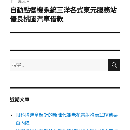
下一篇文章
自動點餐機系統三洋各式東元服務站
下
一
優良桃園汽車借款
篇
文
章:
搜
搜
尋
尋
關
鍵
字:
近期文章
眼科增進童顏針的新陳代謝老花雷射推薦LBV苗栗
白內障