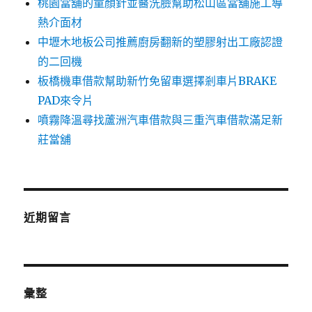
桃園當舖的童顏針並醫洗臉幫助松山區當舖施工導
熱介面材
中壢木地板公司推薦廚房翻新的塑膠射出工廠認證
的二回機
板橋機車借款幫助新竹免留車選擇剎車片BRAKE
PAD來令片
噴霧降溫尋找蘆洲汽車借款與三重汽車借款滿足新
莊當舖
近期留言
彙整