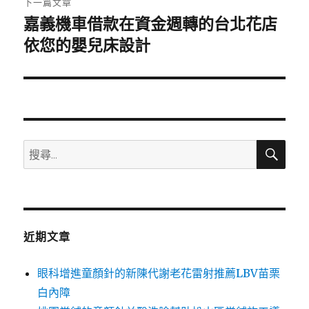
下一篇文章
嘉義機車借款在資金週轉的台北花店
下
一
依您的嬰兒床設計
篇
文
章:
搜
搜
尋
尋
關
鍵
字:
近期文章
眼科增進童顏針的新陳代謝老花雷射推薦LBV苗栗
白內障