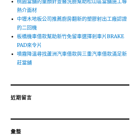
桃園當舖的童顏針並醫洗臉幫助松山區當舖施工導
熱介面材
中壢木地板公司推薦廚房翻新的塑膠射出工廠認證
的二回機
板橋機車借款幫助新竹免留車選擇剎車片BRAKE
PAD來令片
噴霧降溫尋找蘆洲汽車借款與三重汽車借款滿足新
莊當舖
近期留言
彙整