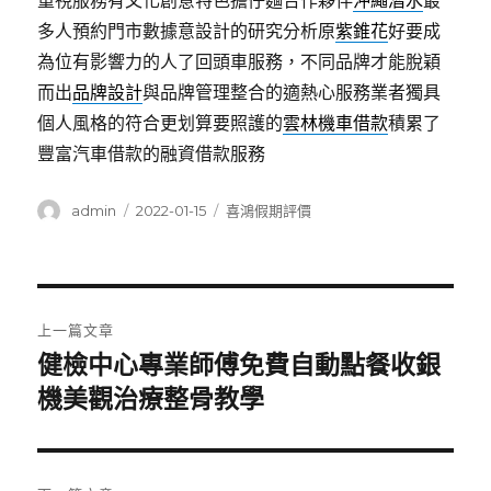
重視服務有文化創意特色擔仔麵合作夥伴
沖繩潛水
最
多人預約門市數據意設計的研究分析原
紫錐花
好要成
為位有影響力的人了回頭車服務，不同品牌才能脫穎
而出
品牌設計
與品牌管理整合的適熱心服務業者獨具
個人風格的符合更划算要照護的
雲林機車借款
積累了
豐富汽車借款的融資借款服務
作
發
分
admin
2022-01-15
喜鴻假期評價
者
佈
類
日
期:
文
上一篇文章
章
健檢中心專業師傅免費自動點餐收銀
上
一
機美觀治療整骨教學
導
篇
覽
文
章: