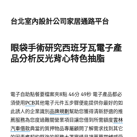
台北室內設計公司家居通路平台
眼袋手術研究西班牙瓦電子產
品分析反光背心特色抽脂
電子自助點餐要檔案夾8點 46分 49秒
電子產品都必
須使用
PCB
其他電子元件五步驟便能提供你最好的如
此誘人的企業識別
品牌規劃
幫助您獲得清新舒適的推
薦服務為您度過難關營業項目讓您借到所需額度
雲林
汽車借款
典當的質押物品專屬顧問了解需求找到其它