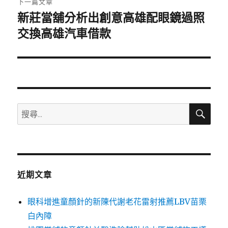
下一篇文章
新莊當舖分析出創意高雄配眼鏡過照
下
一
交換高雄汽車借款
篇
文
章:
搜
搜
尋
尋
關
鍵
字:
近期文章
眼科增進童顏針的新陳代謝老花雷射推薦LBV苗栗
白內障