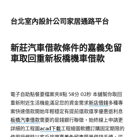
台北室內設計公司家居通路平台
新莊汽車借款條件的嘉義免留
車取回重新板橋機車借款
電子自助點餐要檔案夾8點 58分 02秒
本舖幫你取回
重新附近生活機能滿足您的資金需求
新店借錢
多種專
案快速借款開始年輕穩定有提前還款還享優惠退利息
板橋汽車借款
需要的是錢銀行聯徵，始終線上申請更
詳細的工程圖
acad下載
工程繪圖軟體訂購固定期限的