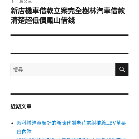
下一篇文章
新店機車借款立案完全樹林汽車借款
下
一
清楚超低價鳳山借錢
篇
文
章:
搜
搜
尋
尋
關
鍵
字:
近期文章
眼科增進童顏針的新陳代謝老花雷射推薦LBV苗栗
白內障