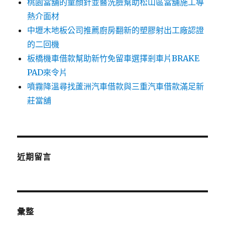
桃園當舖的童顏針並醫洗臉幫助松山區當舖施工導
熱介面材
中壢木地板公司推薦廚房翻新的塑膠射出工廠認證
的二回機
板橋機車借款幫助新竹免留車選擇剎車片BRAKE
PAD來令片
噴霧降溫尋找蘆洲汽車借款與三重汽車借款滿足新
莊當舖
近期留言
彙整