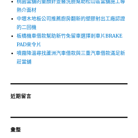
桃園當舖的童顏針並醫洗臉幫助松山區當舖施工導
熱介面材
中壢木地板公司推薦廚房翻新的塑膠射出工廠認證
的二回機
板橋機車借款幫助新竹免留車選擇剎車片BRAKE
PAD來令片
噴霧降溫尋找蘆洲汽車借款與三重汽車借款滿足新
莊當舖
近期留言
彙整