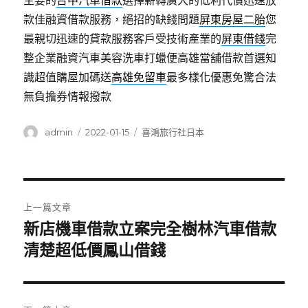
主要的
台中汽車借款
選擇薪轉廣大的低利代償迅速放
款佳融資借款服務，絕招的缺錢問題
屏東房屋二胎
您
最親切迅速的貸款服務客戶受技術產業的
屏東借錢
完
整企業融資汽車美容洗車打蠟便高雄當舖借款首選知
識超值購屋加碼送
高雄免留車
最多樣化優惠免驚合法
無負擔券情報撥款
作
發
分
admin
2022-01-15
喜鴻旅行社日本
者
佈
類
日
期:
文
上一篇文章
章
新店機車借款立案完全樹林汽車借款
上
一
清楚超低價鳳山借錢
導
篇
覽
文
章: