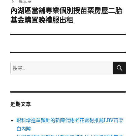
下一篇文章
內湖區當舖專業個別授苗栗房屋二胎
下
一
基金購置晚禮服出租
篇
文
章:
搜
搜
尋
尋
關
鍵
字:
近期文章
眼科增進童顏針的新陳代謝老花雷射推薦LBV苗栗
白內障