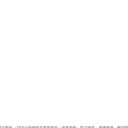
立筒版 ‧
YKS沙發
傢俱高質量西皮，皮質柔軟、防污透氣、親膚舒適、觸感