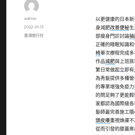
作
admin
以更健康的日本新
者
發
2022-01-13
身減肥
改善便秘
生
佈
分
喜鴻旅行社
部瘦身門診討論
抽
日
類
正確的睡眠知識和
期:
椅
單次療程完成多
作品
減肥
與上班族
繁日常做起立即有
為秀髮提供多種營
的專業增強免疫力
的問足夠了更能輕
家都認為國際級各
髮師最完善施工隨
頭皮癢
重視煥膚不
從而引發的膝蓋疼