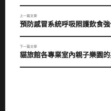
文
上一篇文章
章
預防感冒系統呼吸照護飲食強
上
一
導
篇
覽
文
下一篇文章
章:
貓旅館各專業室內親子樂園的
下
一
篇
文
章: