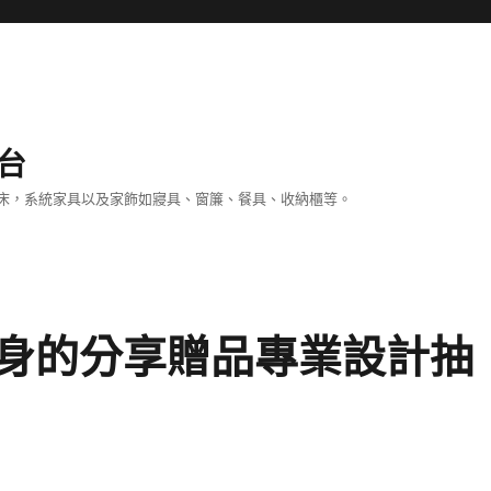
台
床，系統家具以及家飾如寢具、窗簾、餐具、收納櫃等。
身的分享贈品專業設計抽