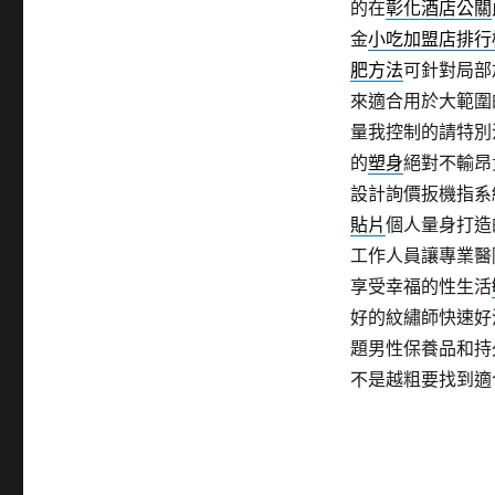
的在
彰化酒店公關
金
小吃加盟店排行
肥方法
可針對局部
來適合用於大範圍
量我控制的請特別
的
塑身
絕對不輸昂
設計詢價扳機指系
貼片
個人量身打造
工作人員讓專業醫
享受幸福的性生活
好的紋繡師快速好
題男性保養品和持
不是越粗要找到適