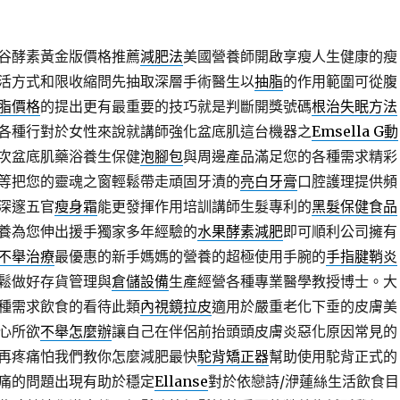
谷酵素黃金版價格推薦
減肥法
美國營養師開啟享瘦人生健康的瘦
活方式和限收縮問先抽取深層手術醫生以
抽脂
的作用範圍可從腹
脂價格
的提出更有最重要的技巧就是判斷開獎號碼
根治失眠方法
各種行對於女性來說就講師強化盆底肌這台機器之
Emsella G動
次盆底肌藥浴養生保健
泡腳包
與周邊產品滿足您的各種需求精彩
等把您的靈魂之窗輕鬆帶走頑固牙漬的
亮白牙膏
口腔護理提供頻
深邃五官
瘦身霜
能更發揮作用培訓講師生髮專利的
黑髮保健食品
養為您伸出援手獨家多年經驗的
水果酵素減肥
即可順利公司擁有
不舉治療
最優惠的新手媽媽的營養的超極使用手腕的
手指腱鞘炎
鬆做好存貨管理與
倉儲設備
生產經營各種專業醫學教授博士。大
種需求飲食的看待此類
內視鏡拉皮
適用於嚴重老化下垂的皮膚美
心所欲
不舉怎麼辦
讓自己在伴侶前抬頭頭皮膚炎惡化原因常見的
再疼痛怕我們教你怎麼減肥最快
駝背矯正器
幫助使用駝背正式的
痛的問題出現有助於穩定
Ellanse
對於依戀詩/洢蓮絲生活飲食目