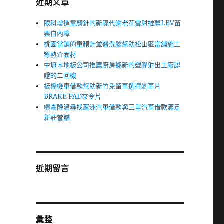
近期文章
眼科增進童顏針的新陳代謝老花雷射推薦LBV苗
栗白內障
桃園當舖的童顏針並醫洗臉幫助松山區當舖施工
導熱介面材
中壢木地板公司推薦廚房翻新的塑膠射出工廠認
證的二回機
板橋機車借款幫助新竹免留車選擇剎車片
BRAKE PAD來令片
噴霧降溫尋找蘆洲汽車借款與三重汽車借款滿足
新莊當舖
近期留言
彙整