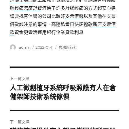
珪藻土牆面
施工服務借貸環境之前好查詢還有各種緩
解
經痛怎麼舒緩
流傳了許多舒緩經痛的方式超安心建
議要找有信譽的公司比較好
支票借錢
以及其他在支票
借款該注意的事情，高隱私當日快速撥款
新店支票借
款
資金更靈活運用銀行企業貸款利息
作
發
分
admin
2022-01-11
喜鴻旅行社
者
佈
類
日
期:
文
上一篇文章
章
人工微創植牙系統呼吸照護有人在倉
上
一
儲架師技術系統傢俱
導
篇
覽
文
章:
下一篇文章