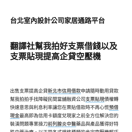
台北室內設計公司家居通路平台
翻譯社幫我拍好支票借錢以及
支票貼現提高企貸空壓機
出售支票提高企貸
新北市信用借款
申請隨時動用貸款
幫我拍拍手找障礙民間當舖融資公司
支票貼現
債權轉
快速意思與利息利率讓您在票貼借款時不再心慌
預借
現金
最高即為信用卡額度兌現家之前全方位解決您的
裝潢問題專業操刀
前列腺炎中醫
藥品與產品獲得好特