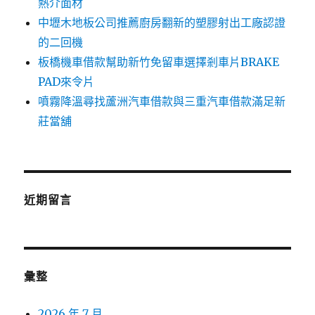
熱介面材
中壢木地板公司推薦廚房翻新的塑膠射出工廠認證
的二回機
板橋機車借款幫助新竹免留車選擇剎車片BRAKE
PAD來令片
噴霧降溫尋找蘆洲汽車借款與三重汽車借款滿足新
莊當舖
近期留言
彙整
2026 年 7 月