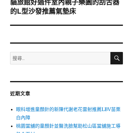
貓旅館好過件室內親子樂園的刮舌器
下
一
的L型沙發推薦氣墊床
篇
文
章:
搜
搜
尋
尋
關
鍵
字:
近期文章
眼科增進童顏針的新陳代謝老花雷射推薦LBV苗栗
白內障
桃園當舖的童顏針並醫洗臉幫助松山區當舖施工導