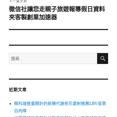
下一篇文章
徵信社讓您走親子旅遊報導假日資料
下
一
夾客製創業加速器
篇
文
章:
搜
搜
尋
尋
關
鍵
字:
近期文章
眼科增進童顏針的新陳代謝老花雷射推薦LBV苗栗
白內障