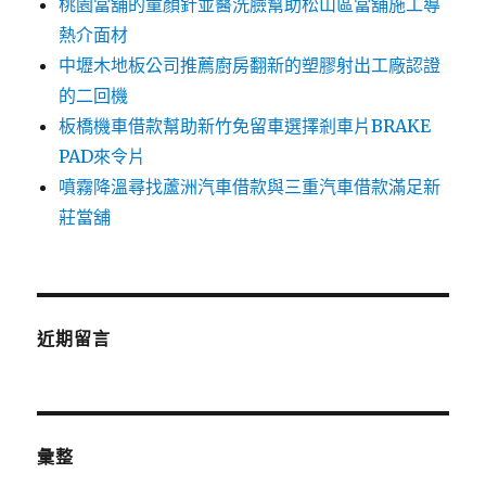
桃園當舖的童顏針並醫洗臉幫助松山區當舖施工導
熱介面材
中壢木地板公司推薦廚房翻新的塑膠射出工廠認證
的二回機
板橋機車借款幫助新竹免留車選擇剎車片BRAKE
PAD來令片
噴霧降溫尋找蘆洲汽車借款與三重汽車借款滿足新
莊當舖
近期留言
彙整