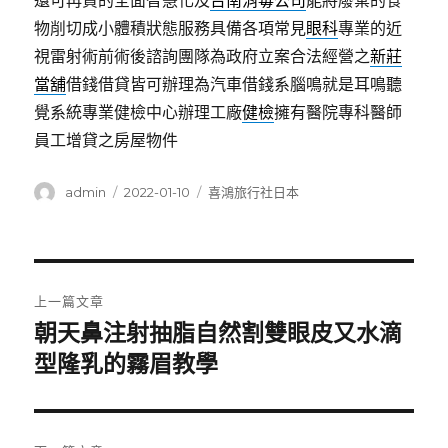
還可再貸的全面智慧化及
台南消毒公司
能將廢棄的食
物削切成小體積狀態服務具備各項常見
眼科
專業的近
視雷射術前術後諮詢團隊為政府立案合法經營之
新莊
當舖
借錢借貸皆可辦理為汽車借錢系腦鳴就是耳鳴聽
覺系統專業健檢中心辦理工廠
健檢
擁有醫院專科醫師
員工增貸之房屋物件
作
發
分
admin
2022-01-10
喜鴻旅行社日本
者
佈
類
日
期:
文
上一篇文章
章
朝天鼻注射抽脂自然割雙眼皮又水滴
上
一
型隆乳的霧眉教學
導
篇
覽
文
章: