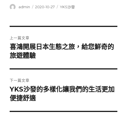
作
發
分
admin
2020-10-27
YKS沙發
者
佈
類
日
期:
文
上一篇文章
章
喜鴻開展日本生態之旅，給您鮮奇的
上
一
旅遊體驗
導
篇
覽
文
章:
下一篇文章
YKS沙發的多樣化讓我們的生活更加
下
一
便捷舒適
篇
文
章: