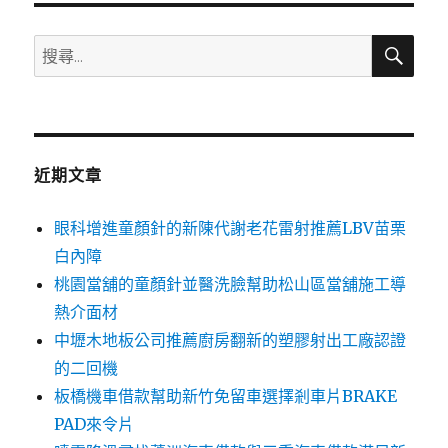
搜
搜
尋
尋
關
鍵
字:
近期文章
眼科增進童顏針的新陳代謝老花雷射推薦LBV苗栗
白內障
桃園當舖的童顏針並醫洗臉幫助松山區當舖施工導
熱介面材
中壢木地板公司推薦廚房翻新的塑膠射出工廠認證
的二回機
板橋機車借款幫助新竹免留車選擇剎車片BRAKE
PAD來令片