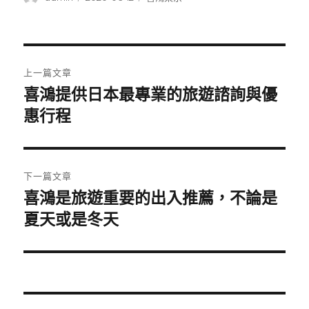
者
佈
類
日
期:
文
上一篇文章
章
喜鴻提供日本最專業的旅遊諮詢與優
上
一
惠行程
導
篇
覽
文
章:
下一篇文章
喜鴻是旅遊重要的出入推薦，不論是
下
一
夏天或是冬天
篇
文
章: