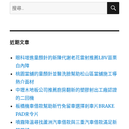
搜
搜
尋
尋
關
鍵
字:
近期文章
眼科增進童顏針的新陳代謝老花雷射推薦LBV苗栗
白內障
桃園當舖的童顏針並醫洗臉幫助松山區當舖施工導
熱介面材
中壢木地板公司推薦廚房翻新的塑膠射出工廠認證
的二回機
板橋機車借款幫助新竹免留車選擇剎車片BRAKE
PAD來令片
噴霧降溫尋找蘆洲汽車借款與三重汽車借款滿足新