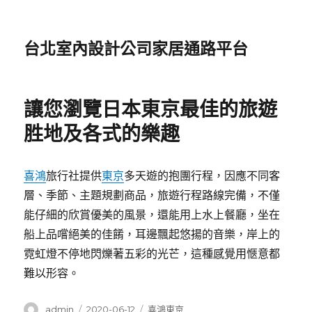
台北室內設計公司家居通路平台
讓您瀏覽日本東京最佳的旅遊
胜地及各式的樂趣
喜鴻
旅行社提供
東京
多天遊的抱團行程，因應不同客
層、季節、主題規劃商品，旅遊行程路線完備，不僅
能仔細的欣賞優美的風景，還能用上水上餐廳，坐在
船上品嚐絕美的佳餚，耳邊飄起悠揚的音樂，岸上的
霓虹燈不停地閃爍著五彩的光芒，這種感覺用愜意都
難以形容。
作
發
分
admin
2020-06-12
喜鴻東京