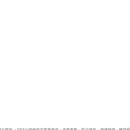
立筒版 ‧
YKS沙發
傢俱高質量西皮，皮質柔軟、防污透氣、親膚舒適、觸感