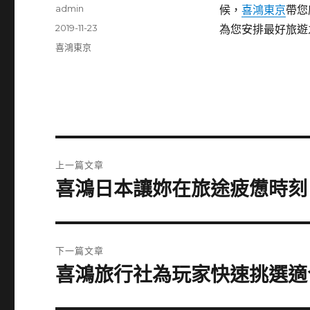
作
admin
候，
喜鴻東京
帶您
者
發
2019-11-23
為您安排最好旅遊
佈
分
喜鴻東京
日
類
期:
文
上一篇文章
章
喜鴻日本讓妳在旅途疲憊時刻
上
一
導
篇
覽
文
下一篇文章
章:
喜鴻旅行社為玩家快速挑選適
下
一