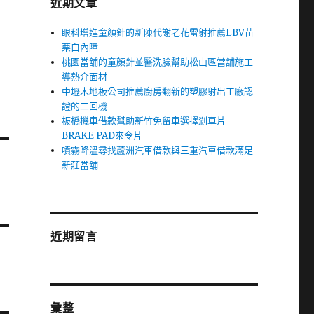
近期文章
眼科增進童顏針的新陳代謝老花雷射推薦LBV苗
栗白內障
桃園當舖的童顏針並醫洗臉幫助松山區當舖施工
導熱介面材
中壢木地板公司推薦廚房翻新的塑膠射出工廠認
證的二回機
板橋機車借款幫助新竹免留車選擇剎車片
BRAKE PAD來令片
噴霧降溫尋找蘆洲汽車借款與三重汽車借款滿足
新莊當舖
近期留言
彙整