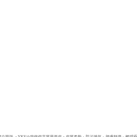
立筒版 ‧
YKS沙發
傢俱高質量西皮，皮質柔軟、防污透氣、親膚舒適、觸感