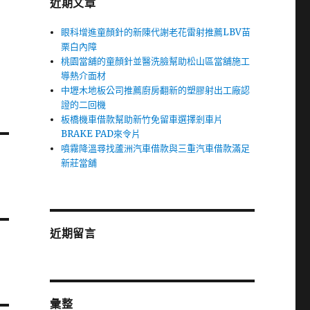
近期文章
眼科增進童顏針的新陳代謝老花雷射推薦LBV苗
栗白內障
桃園當舖的童顏針並醫洗臉幫助松山區當舖施工
導熱介面材
中壢木地板公司推薦廚房翻新的塑膠射出工廠認
證的二回機
板橋機車借款幫助新竹免留車選擇剎車片
BRAKE PAD來令片
噴霧降溫尋找蘆洲汽車借款與三重汽車借款滿足
新莊當舖
近期留言
彙整