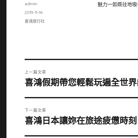
作
admin
魅力一如既往地吸
者
發
2019-11-16
佈
分
喜鴻旅行社
日
類
期:
文
上一篇文章
章
喜鴻假期帶您輕鬆玩遍全世界
上
一
導
篇
覽
文
下一篇文章
章:
喜鴻日本讓妳在旅途疲憊時刻
下
一
篇