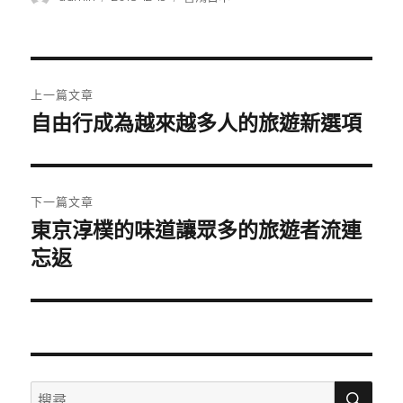
者
佈
類
日
期:
文
上一篇文章
章
自由行成為越來越多人的旅遊新選項
上
一
導
篇
覽
文
下一篇文章
章:
東京淳樸的味道讓眾多的旅遊者流連
下
一
忘返
篇
文
章:
搜
搜
尋