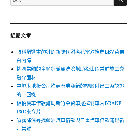
尋
關
鍵
字:
近期文章
眼科增進童顏針的新陳代謝老花雷射推薦LBV苗栗
白內障
桃園當舖的童顏針並醫洗臉幫助松山區當舖施工導
熱介面材
中壢木地板公司推薦廚房翻新的塑膠射出工廠認證
的二回機
板橋機車借款幫助新竹免留車選擇剎車片BRAKE
PAD來令片
噴霧降溫尋找蘆洲汽車借款與三重汽車借款滿足新
莊當舖