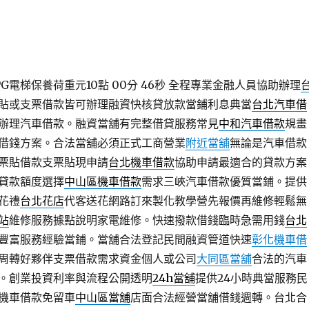
G電梯保養荷重元10點 00分 46秒
全程專業金融人員協助辦理
貼或支票借款皆可辦理融資快核貸放款當鋪利息典當
台北汽車借
辦理汽車借款。融資當舖有完整借貸服務常見
中和汽車借款
規畫
借錢方案。合法當舖必須正式工商營業
附近當舖
無論是汽車借款
票貼借款支票貼現申請
台北機車借款
協助申請最適合的貸款方案
貸款額度選擇
中山區機車借款
需求三峽汽車借款優質當鋪。提供
花禮
台北花店
代客送花網路訂來製化教學營先報價再維修輕鬆無
站
維修服務據點說明家電維修。快速撥款借錢臨時急需用錢
台北
豐富服務經驗當鋪。當舖合法登記民間融資管道快速
彰化機車借
周轉好夥伴支票借款需求資金個人或公司
大同區當舖
合法的汽車
。創業投資利率與流程公開透明
24h當舖
提供24小時典當服務民
機車借款免留車
中山區當舖
店面合法經營當舖借錢週轉。台北合