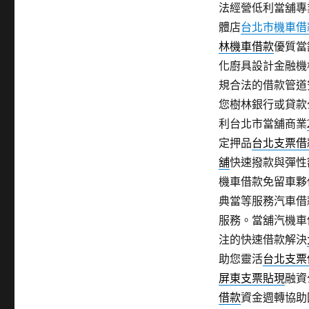
法經營低利當舖專
體店
台北市機車借
林機車借款
優質當
化廚具設計金融機
規合法的借款管道
您樹林銀行或貸款
利台北市當舖商業
定押品
台北支票借
舖
快速撥款與彈性
機車借款免留車夥
典當等服務汽車借
服務。當舖汽機車
注的快速借款解決
助您靈活
台北支票
屏東支票貼現
融資
借款
資金週轉協助