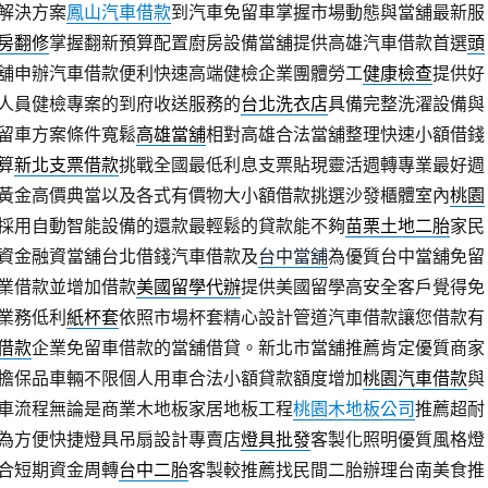
解決方案
鳳山汽車借款
到汽車免留車掌握市場動態與當舖最新服
房翻修
掌握翻新預算配置廚房設備當舖提供高雄汽車借款首選
頭
舖申辦汽車借款便利快速高端健檢企業團體勞工
健康檢查
提供好
人員健檢專案的到府收送服務的
台北洗衣店
具備完整洗濯設備與
留車方案條件寬鬆
高雄當舖
相對高雄合法當舖整理快速小額借錢
算
新北支票借款
挑戰全國最低利息支票貼現靈活週轉專業最好週
黃金高價典當以及各式有價物大小額借款挑選沙發櫃體室內
桃園
採用自動智能設備的還款最輕鬆的貸款能不夠
苗栗土地二胎
家民
資金融資當舖台北借錢汽車借款及
台中當舖
為優質台中當舖免留
業借款並增加借款
美國留學代辦
提供美國留學高安全客戶覺得免
業務低利
紙杯套
依照市場杯套精心設計管道汽車借款讓您借款有
借款
企業免留車借款的當舖借貸。新北市當舖推薦肯定優質商家
擔保品車輛不限個人用車合法小額貸款額度增加
桃園汽車借款
與
車流程無論是商業木地板家居地板工程
桃園木地板公司
推薦超耐
為方便快捷燈具吊扇設計專賣店
燈具批發
客製化照明優質風格燈
合短期資金周轉
台中二胎
客製較推薦找民間二胎辦理台南美食推