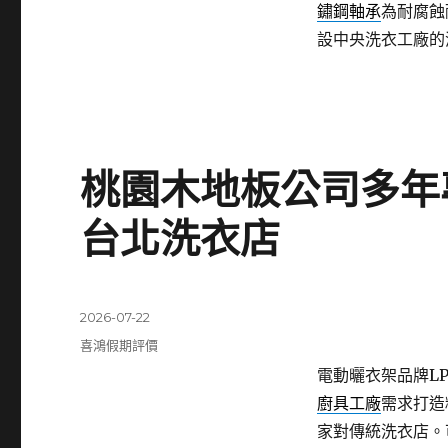
鏽鋼軸承
為耐腐蝕
設中央洗衣工廠的
桃園木地板公司多年
台北洗衣店
發
2026-07-22
佈
分
喜鴻假期評價
日
類
電動曬衣架品牌LPG
期:
廚具工廠
需求打造
家對傳統洗衣店。