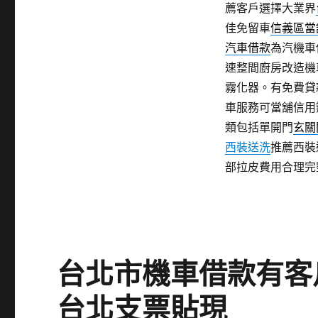
薦客戶選擇大業界
佳免留車
信義區當
汽車借款
為汽機車
速整間廚房改造機
霧化器。有免費貸
車服務可當舖信用
類包括單開門
玄關
西裝送洗
推薦西裝
部拉皮費用合理完
台北市機車借款有客
台北支票貼現