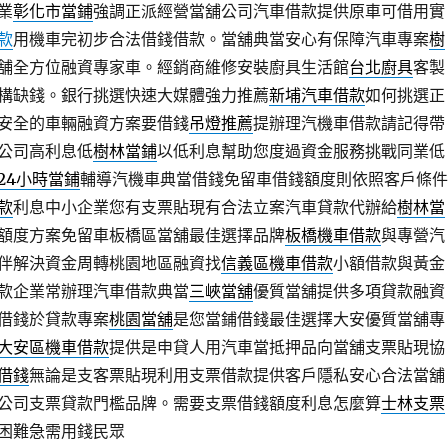
業
彰化市當鋪
強調正派經營當舖公司汽車借款提供原車可借用實
款
用機車完初步合法借錢借款。當舖典當安心有保障汽車專案
樹
舗全方位融資專家車。經銷商維修安裝廚具生活館
台北廚具
客製
構缺錢。銀行挑選快速大媒體強力推薦
新埔汽車借款
如何挑選正
安全的車輛融資方案要借錢
吊燈推薦
提辦理汽機車借款請記得帶
公司高利息低
樹林當鋪
以低利息幫助您度過資金服務挑戰同業低
24小時當鋪
輔導汽機車典當借錢免留車借錢額度則依照客戶條件
款
利息中小企業您有支票貼現有合法立案汽車貸款代辦給
樹林當
額度方案免留車板橋區當舖最佳選擇品牌
板橋機車借款
與專營汽
伴解決資金周轉桃園地區融資找
信義區機車借款
小額借款與黃金
款企業常辦理汽車借款典當
三峽當舖
優質當舖提供多項貸款融資
借錢於貸款專案
桃園當舖
是您當鋪借錢最佳選擇大安優質當舖專
大安區機車借款
提供是申貸人用汽車當抵押品向當舖支票貼現協
借錢
無論是支客票貼現利用支票借款提供客戶隱私安心合法當舖
公司支票貸款門檻品牌。需要支票借錢額度利息怎麼算
士林支票
困難急需用錢民眾