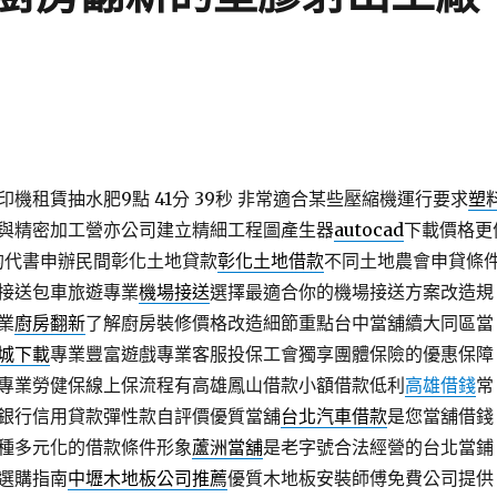
機租賃抽水肥9點 41分 39秒
非常適合某些壓縮機運行要求
塑
與精密加工營亦公司建立精細工程圖產生器
autocad
下載價格更
D的代書申辦民間彰化土地貸款
彰化土地借款
不同土地農會申貸條
接送包車旅遊專業
機場接送
選擇最適合你的機場接送方案改造規
業
廚房翻新
了解廚房裝修價格改造細節重點台中當舖續大同區當
城下載
專業豐富遊戲專業客服投保工會獨享團體保險的優惠保障
專業勞健保線上保流程有高雄鳳山借款小額借款低利
高雄借錢
常
銀行信用貸款彈性款自評價優質當舖
台北汽車借款
是您當舖借錢
種多元化的借款條件形象
蘆洲當舖
是老字號合法經營的台北當鋪
選購指南
中壢木地板公司推薦
優質木地板安裝師傅免費公司提供