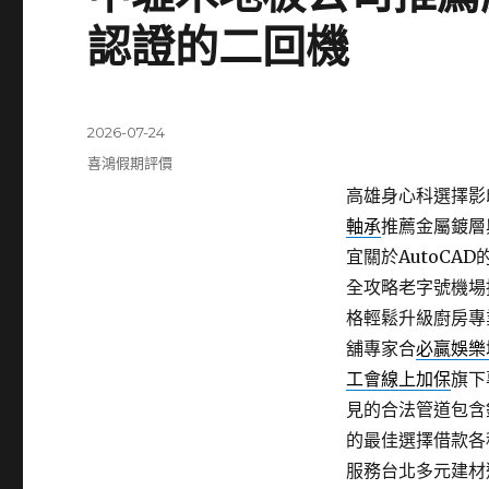
認證的二回機
發
2026-07-24
佈
分
喜鴻假期評價
日
類
高雄身心科選擇影印
期:
軸承
推薦金屬鍍層
宜關於AutoCA
全攻略老字號機場
格輕鬆升級廚房專
舖專家合
必贏娛樂
工會線上加保
旗下
見的合法管道包含
的最佳選擇借款各
服務台北多元建材