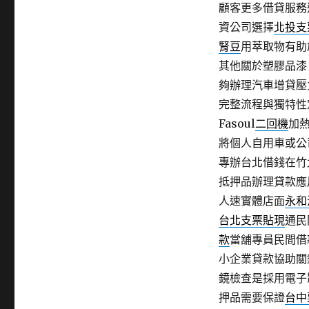
顧客更多借貸服務
資公司選擇
北投支
腎豆
用萃取物有助
其他關於塑膠品漆
夠辦理汽車增貸壓
完整流程與獨特性
Fasoul
二回機
加熱
將個人自用車或公
專辦台北借錢在竹
抵押品辦理貸款應
人速實體店面
永和
台北支票貼現
通民
款
當舖專員民間借
小企業貸款協助關
鏡檢查是採用電子
押品需要保證
台中