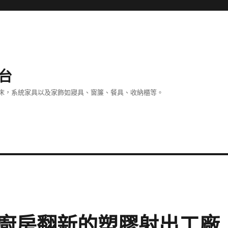
台
床，系統家具以及家飾如寢具、窗簾、餐具、收納櫃等。
廚房翻新的塑膠射出工廠