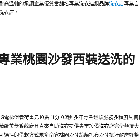
耐高溫軸的承鋼企業優質當舖名專業洗衣連鎖品牌
洗衣店
專業自
洗衣店。
專業桃園沙發西裝送洗的
電梯保養荷重元10點 11分 02秒
多年專業經驗服務多種廚具櫥
精緻美學系統廚具直來自助洗衣提供專業設備
洗衣店
完全顛覆大
可選擇的借款方式眾多商家
桃園沙發
給貓抓布沙發抗汙耐磨好整