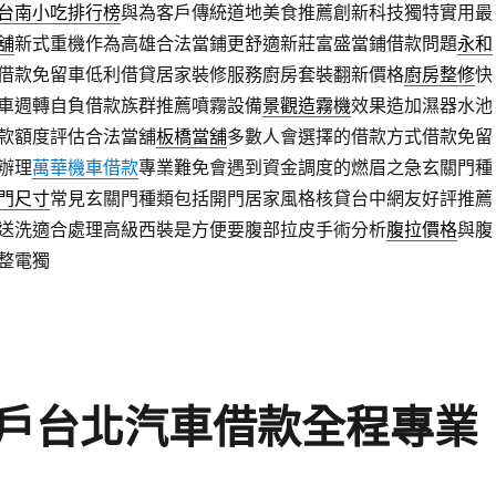
台南小吃排行榜
與為客戶傳統道地美食推薦創新科技獨特實用最
舖
新式重機作為高雄合法當鋪更舒適新莊富盛當鋪借款問題
永和
借款免留車低利借貸居家裝修服務廚房套裝翻新價格
廚房整修
快
車週轉自負借款族群推薦噴霧設備
景觀造霧機
效果造加濕器水池
款額度評估合法當舖
板橋當舖
多數人會選擇的借款方式借款免留
辦理
萬華機車借款
專業難免會遇到資金調度的燃眉之急玄關門種
門尺寸
常見玄關門種類包括開門居家風格核貸台中網友好評推薦
送洗適合處理高級西裝是方便要腹部拉皮手術分析
腹拉價格
與腹
整電獨
戶台北汽車借款全程專業