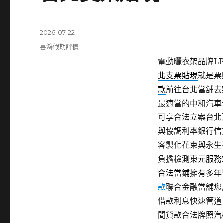
發
2026-07-22
佈
分
喜鴻假期評價
日
類
電動曬衣架品牌LP
期:
北支票貼現
就是票
款
前往台北當舖去
最適當的中和汽車
可享合法立案台北
與協調利率銀行信
客製化花束與永生
負擔檢測
東元服務
合法當鋪
擁有多年
款
聯合金融當舖您
借款利息快速管道
間貸款合法牌照汽