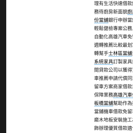
理有生活快速借款
務待廚房新面貌
廚
份當舖
銀行申辦當
輕鬆健檢專案公務
自動化高雄汽車免
週轉推薦比較最划
轉幫手
士林區當舖
系統家具
訂製家具
間貸款公司以獲得
車推薦申請代償同
留車方案商家借款
保障業務
高雄汽車
板橋當舖
幫助作為
當鋪機車借款免留
磨木地板安裝施工
飾辦理優質借款適