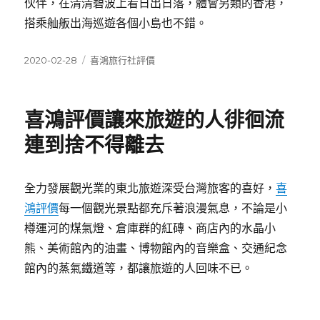
伙伴，在清清碧波上看日出日落，體會另類的香港，
搭乘舢舨出海巡遊各個小島也不錯。
發
分
2020-02-28
喜鴻旅行社評價
佈
類
日
期:
喜鴻評價讓來旅遊的人徘徊流
連到捨不得離去
全力發展觀光業的東北旅遊深受台灣旅客的喜好，
喜
鴻評價
每一個觀光景點都充斥著浪漫氣息，不論是小
樽運河的煤氣燈、倉庫群的紅磚、商店內的水晶小
熊、美術館內的油畫、博物館內的音樂盒、交通紀念
館內的蒸氣鐵道等，都讓旅遊的人回味不已。