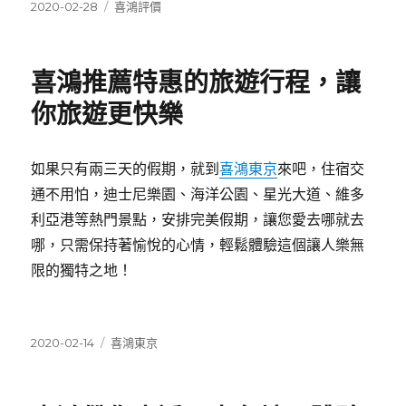
發
分
2020-02-28
喜鴻評價
佈
類
日
期:
喜鴻推薦特惠的旅遊行程，讓
你旅遊更快樂
如果只有兩三天的假期，就到
喜鴻東京
來吧，住宿交
通不用怕，迪士尼樂園、海洋公園、星光大道、維多
利亞港等熱門景點，安排完美假期，讓您愛去哪就去
哪，只需保持著愉悅的心情，輕鬆體驗這個讓人樂無
限的獨特之地！
發
分
2020-02-14
喜鴻東京
佈
類
日
期: