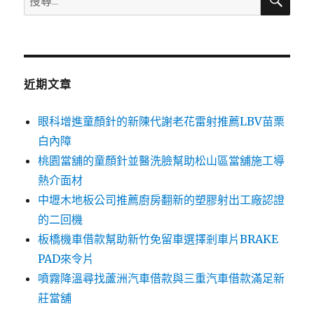
尋
尋
關
鍵
字:
近期文章
眼科增進童顏針的新陳代謝老花雷射推薦LBV苗栗
白內障
桃園當舖的童顏針並醫洗臉幫助松山區當舖施工導
熱介面材
中壢木地板公司推薦廚房翻新的塑膠射出工廠認證
的二回機
板橋機車借款幫助新竹免留車選擇剎車片BRAKE
PAD來令片
噴霧降溫尋找蘆洲汽車借款與三重汽車借款滿足新
莊當舖