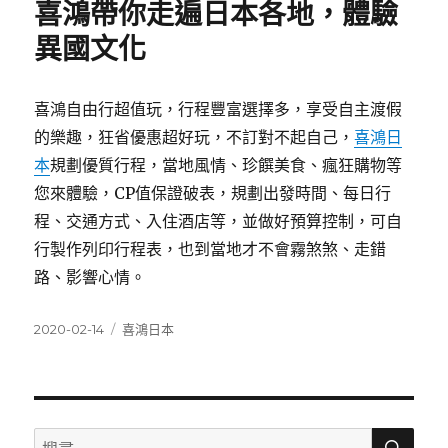
喜鴻帶你走遍日本各地，體驗
異國文化
喜鴻自由行超值玩，行程豐富選擇多，享受自主渡假
的樂趣，狂省優惠超好玩，不訂對不起自己，
喜鴻日
本
規劃優質行程，當地風情、珍饌美食、瘋狂購物等
您來體驗，CP值保證破表，規劃出發時間、每日行
程、交通方式、入住酒店等，並做好預算控制，可自
行製作列印行程表，也到當地才不會霧煞煞、走錯
路、影響心情。
發
分
2020-02-14
喜鴻日本
佈
類
日
期:
搜
搜