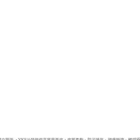
立筒版 ‧
YKS沙發
傢俱高質量西皮，皮質柔軟、防污透氣、親膚舒適、觸感