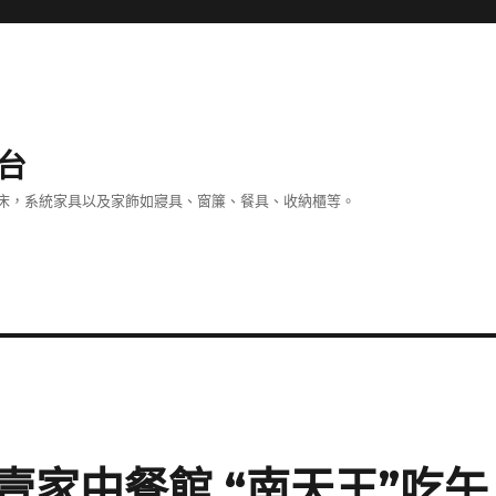
台
床，系統家具以及家飾如寢具、窗簾、餐具、收納櫃等。
家中餐館 “南天王”吃午