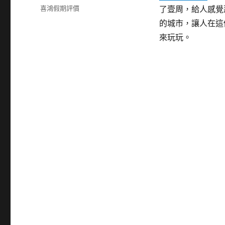
佈
分
喜鴻假期評價
了壹周，給人感覺
日
類
的城市，讓人在這
期:
來玩玩。