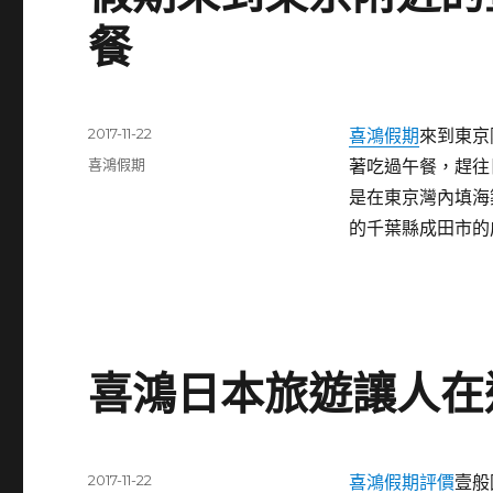
餐
發
2017-11-22
喜鴻假期
來到東京
佈
分
喜鴻假期
著吃過午餐，趕往
日
類
是在東京灣內填海
期:
的千葉縣成田市的
喜鴻日本旅遊讓人在
發
2017-11-22
喜鴻假期評價
壹般