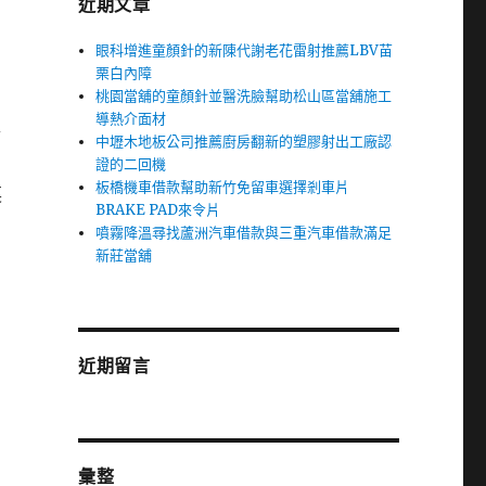
近期文章
眼科增進童顏針的新陳代謝老花雷射推薦LBV苗
栗白內障
桃園當舖的童顏針並醫洗臉幫助松山區當舖施工
導熱介面材
合
中壢木地板公司推薦廚房翻新的塑膠射出工廠認
證的二回機
板橋機車借款幫助新竹免留車選擇剎車片
裏
BRAKE PAD來令片
噴霧降溫尋找蘆洲汽車借款與三重汽車借款滿足
新莊當舖
近期留言
彙整