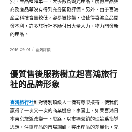
烈，産品種類單一，大多數爲觀光産品，度假産品與
商務産品等沒有得到充分開發評價。另外，由于喜鴻
産品科技含量較低，容易被抄襲，也使得喜鴻産品開
發不利，許多旅行社不願付出大量人力、物力開發新
的産品。
發
分
2016-09-01
喜鴻評價
佈
類
日
期:
優質售後服務樹立起喜鴻旅行
社的品牌形象
喜鴻旅行社
針對特別頂級人士備有尊榮接待，使我們
贏得了一次又一次的商業機會。事實上，如果喜鴻日
本東京旅遊改變一下思路，以市場營銷的理論爲指導
思想，注重産品的市場調研，突出産品的差異化，充