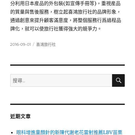
分利用日本産品的外包裝(如宣傳手冊等)，重視産品
的質量與售後服務，樹立起喜鴻旅行社的品牌形象，
通過創意來提升顧客滿意度，將整個服務行爲過程品
牌化，就可以使旅行社獲得強大的競爭力。
發
分
2016-09-01
喜鴻旅行社
佈
類
日
期:
搜
搜
尋
尋
關
鍵
字:
近期文章
眼科增進童顏針的新陳代謝老花雷射推薦LBV苗栗