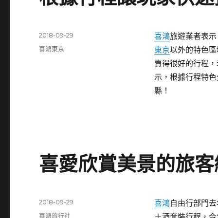
發
2018-09-29
喜鴻
旅遊業者表示
佈
分
喜鴻東京
東京
以外的特色區
日
類
賣得很好的行程，
期:
示，根據行程特色
縣！
喜愛欣賞美景的旅客
發
2018-09-29
喜鴻
自由行部門去
佈
分
喜鴻旅行社
＋酒套裝行程，今