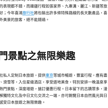
的表現都不錯，而邊疆行程如張家界、九寨溝、麗江、新疆等旅
好；今年喜鴻
旅行社
將包裝出許多條特殊路線的長天數產品，喜
外美景的旅客，絕不能錯過。
門景點之無限樂趣
社私人定制日本旅遊，提供
東京
等城市暢遊，豐富行程，應有盡
、滑雪等，入住星級酒店，享受道地美食，特別安排一晚溫泉享
熱門景點，深度增遊，搶訂優惠行程。日本留下的古蹟眾多，漫
解獨特文化及中日文化交流之一端，亦可飽覽日本自然風光與日
感受日本旅遊之無限樂趣。