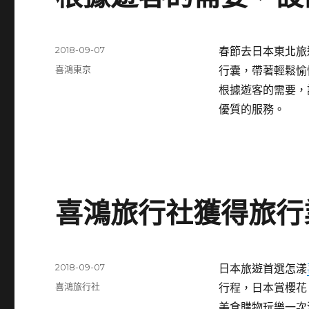
發
2018-09-07
春節去日本東北旅
佈
分
喜鴻東京
行囊，帶著輕鬆愉
日
類
根據遊客的需要，
期:
優質的服務。
喜鴻旅行社獲得旅行
發
2018-09-07
日本旅遊首選怎漾
佈
分
喜鴻旅行社
行程，日本賞櫻花
日
類
美食購物玩樂一次