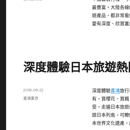
日
類
最豐富。大陸各線
期:
遊產品，都非常看
愛有深度、欣賞塞
深度體驗日本旅遊熱
發
2018-09-22
深度體驗
喜鴻
旅行
佈
分
喜鴻東京
有，賞櫻花、賞楓
日
類
受，走遍日本旅遊
期:
遊日本列島，可瞭
本世界文化遺產，