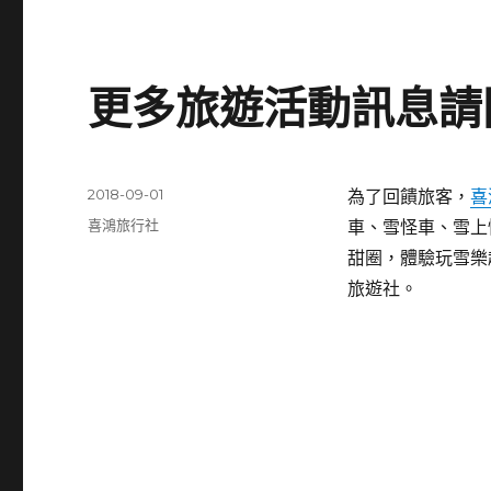
更多旅遊活動訊息請
發
2018-09-01
為了回饋旅客，
喜
佈
分
喜鴻旅行社
車、雪怪車、雪上
日
類
甜圈，體驗玩雪樂
期:
旅遊社。