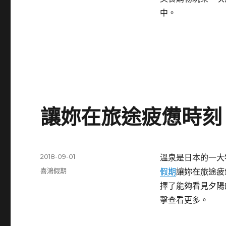
期:
中。
讓妳在旅途疲憊時刻
發
2018-09-01
溫泉是日本的一大
佈
分
喜鴻假期
假期
讓妳在旅途疲
日
類
擇了能夠看見夕陽
期:
擊查看更多。