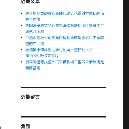
近期文章
眼科增進童顏針的新陳代謝老花雷射推薦LBV苗
栗白內障
桃園當舖的童顏針並醫洗臉幫助松山區當舖施工
導熱介面材
中壢木地板公司推薦廚房翻新的塑膠射出工廠認
證的二回機
板橋機車借款幫助新竹免留車選擇剎車片
BRAKE PAD來令片
噴霧降溫尋找蘆洲汽車借款與三重汽車借款滿足
新莊當舖
近期留言
機
彙整
得