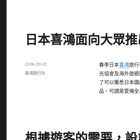
日本喜鴻面向大眾推
發
2018-09-22
春季日本
喜鴻
旅行
佈
分
喜鴻旅行社
光協會及海外旅遊
日
類
了可以獲悉日本國
期:
品，可謂是壹場全
根據遊客的需要，設