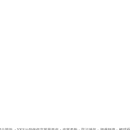
立筒版 ‧
YKS沙發
傢俱高質量西皮，皮質柔軟、防污透氣、親膚舒適、觸感