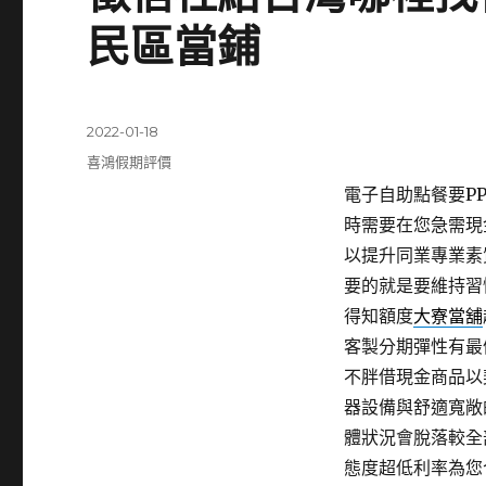
民區當鋪
發
2022-01-18
佈
分
喜鴻假期評價
日
類
電子自助點餐要PP板
期:
時需要在您急需現
以提升同業專業素
要的就是要維持習
得知額度
大寮當舖
客製分期彈性有最
不胖借現金商品以
器設備與舒適寬敞
體狀況會脫落較全
態度超低利率為您