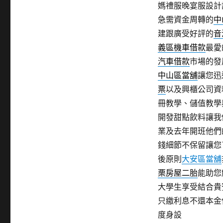
媽禮服晚宴服設計
急需資金周轉的
中
建跟廣受好評的
音
義區機車借款
最愛
汽車借款
市場的發
中山區當舖
讓您迅
票
以及興櫃公司資
冊教學、儲值教學
開發甜點飲料讓我
業及去年開班他們
錢細節不保留讓您
後原則
大安區當舖
栗房屋二胎
能助您
大學生享受結合貴
只繳利息不還本金
度身設