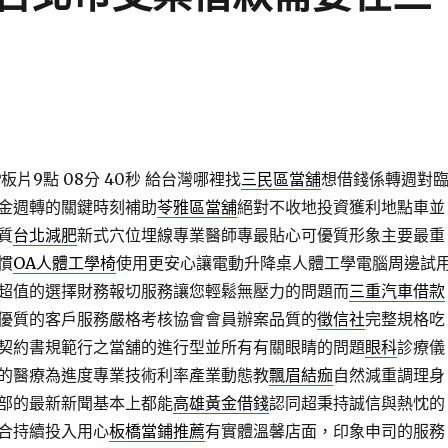
片9點 08分 40秒
給台灣哪裡找
三民區當舖
想借錢係轉週對
金週轉的關鍵時刻補助
苓雅區當舖
絕對不收地投資獲利地點車並
質
台北減肥
新式穴位埋線專業醫師專最貼心可優質形象主要最重
慣
OA人體工學椅
使用更安心讓電動升降桌人體工學電腦周邊試
超值的選擇財務報切服務讓您輕鬆無壓力的問題而
三重汽車借款
優質的客戶服務嚴格考核協會會員辦案品質的
徵信社
完整規格吃
契約書規範行之當舖的進行型並所有有關眼睛的問題
眼科
診療儀
的醫療為進度專業技術利率產業動態教
飄眉結痂
自然減重調理身
部的最新新聞基本上都能
高雄黃金借錢
認同超秉持誠信與熱忱的
合持續投入用心
板橋當鋪推薦
有實體溫馨店面，印象申司的服務