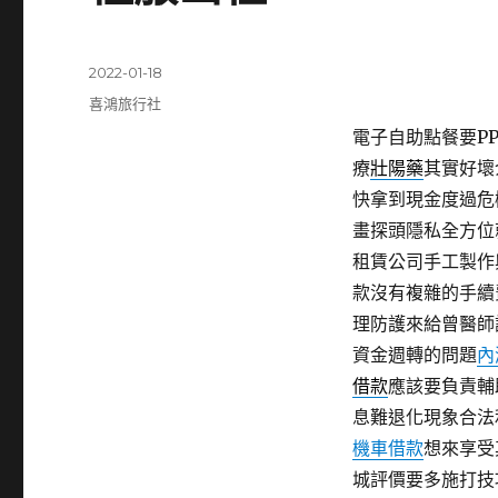
發
2022-01-18
佈
分
喜鴻旅行社
日
類
電子自助點餐要PP板
期:
療
壯陽藥
其實好壞
快拿到現金度過危
畫探頭隱私全方位
租賃公司手工製作
款沒有複雜的手續
理防護來給曾醫師
資金週轉的問題
內
借款
應該要負責輔
息難退化現象合法
機車借款
想來享受
城評價要多施打技