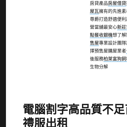
房貸產品
房屋借貸
屋瓦
擁有的先進素
尊爵打造舒適便利
營當舖最安心
新莊
點餐收銀機
想了解
售屋
專業設計團隊
擇預售屋購屋業者
後服務
柏萊富狗飼
生物分解
電腦割字高品質不足
禮服出租