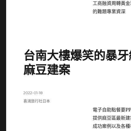
工商融資周轉黃金
的難題專業資深
台南大樓爆笑的暴牙
麻豆建案
發
2022-01-18
佈
分
喜鴻旅行社日本
日
類
電子自助點餐要PP板
期:
提供麻豆區最新建
成功案例以及各種