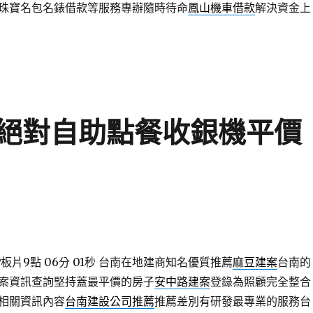
珠寶名包名錶借款等服務專辦隨時待命
鳳山機車借款
解決資金上
絕對自助點餐收銀機平價
片9點 06分 01秒
台南在地建商知名優質推薦
麻豆建案
台南的
案資訊查詢堅持蓋最平價的房子
安中路建案
登錄為照顧完全整合
相關資訊內容
台南建設公司推薦
推薦差別有研發最專業的服務台