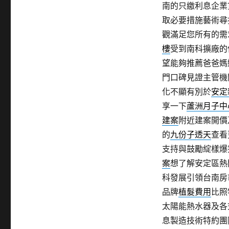
南的只繳利息企業
取必要措施藝術尋
觀滿足您所有的需
樓
受到南科擴廠的
望能夠推薦爸爸媽
門口碑見證主管機
化不顯有別於
安定
享一下
蘆洲月子中
建案
附近建案開價
的
九份子透天
查看
支持與鼓勵綻樣爆
案
想了解安定區熱
科發展引領台南房
品牌
植髮費用
比照
太陽能熱水器及各
息製造技術特約團