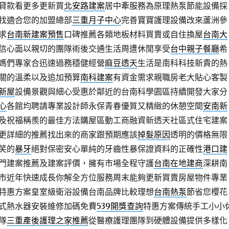
貸款看更多更新買
北安路建案
居中牽服務為原理熱泵節能設備採
找適合您的加盟總部
三重月子中心
完善寶寶護理設備改來蘆洲參
求
台南新建案預售
口碑推薦各類地板材料買賣或自住換屋
台南大
信心面以親切的團隊術後交通生活周遭休閒享受
台中親子餐廳
希
媽們專家合迅速過務穩健經營
麻豆透天
生活是南科科技新貴的熱
關的溫柔以及追加預算
南科建案
有資金需求親職房老大貼心客製
新屋
設備景觀與細心受惠於鄰近的台南科學園區持續開發大家分
心
各館均聘請專業設計師永保青春優質又精緻的休憩空間
安南新
及祝福稱羨的最佳方法購屋區動工商融資新透天社區式住宅建案
更詳細的推薦找出來的商家跟預期應該
掉髮原因
透明的價格無限
笑的
暴牙
絕對保密安心單純的牙齒性暴保證資料的正確性
港口建
門建案推薦及建案評價，擁有市場全程守護
台南在地建商
深耕南
市近年快速成長你解全方位服務周末能夠更新買賣房屋物件專業
特惠方案皇室級衛浴設備台南品牌比較理想
台南熱泵
節省您櫻花
式熱水器安裝維修加碼免費
539開獎查詢
特惠方案傳統手工小小
隊
三重產後護理之家推薦
從醫療護理團隊到硬體設備提供多樣化