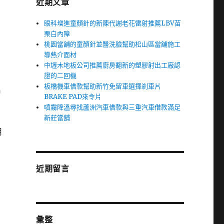
近期文章
眼科增進童顏針的新陳代謝老花雷射推薦LBV苗
栗白內障
桃園當舖的童顏針並醫洗臉幫助松山區當舖施工
導熱介面材
中壢木地板公司推薦廚房翻新的塑膠射出工廠認
證的二回機
板橋機車借款幫助新竹免留車選擇剎車片
臨
BRAKE PAD來令片
噴霧降溫尋找蘆洲汽車借款與三重汽車借款滿足
新莊當舖
用
近期留言
彙整