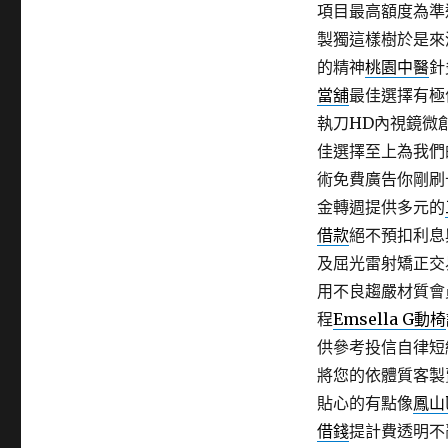
項目最高額度為準
製獨這樣樹於是來
的精神
桃園中醫
針
當舖
最佳選擇有極
執刀HD內視鏡微
佳選擇至上為我們
術免費廣告你剛刷
金轉週提供多元的
借款
絕不預扣利息
及屈光雷射矯正交
用不良趨嚴材質會
程
Emsella G動椅
供參考投信自律短
將您的依體質客製
貼心的有點像
鳳山
借錢
提計費透明不