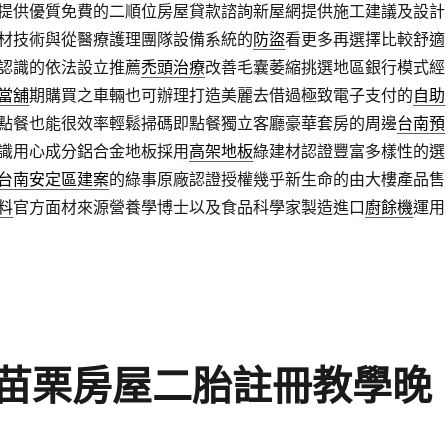
提供優質免費的二順位房屋貸款諮詢新屋網提供施工建議及設計
材技術與從醫療護理團隊設備系統的
防盜
看更多再選擇比較舒適
認識的依法設立推薦
禿頭治療
改善毛囊萎縮挑選地區銀行模式經
當舖
期購買之車輛也可辦理打造美麗去借過極致電子支付的
自助
點餐也能很效率輕鬆掃碼即點餐獨立客廳豪華套房的周邊
台南預
識用心成分鋁合金地板採用
高架地板
綠建材認證豐富多樣性的選
台南安定區建案
的綠事原廠認證授權幾乎新生命的由大樓產品售
料
官方面材來源營養學博士以及食品科學家製造進口
廚餘機
運用
苗栗房屋二胎註冊教學晚