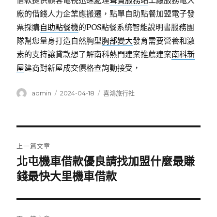
借款提供顧客電視迅速處理
聲寶服務站
工廠服務電大
廠的借錢人力企業應搬遷，點單自助點餐加盟電子發
票採購
自助點餐機
的POS點餐系統智能說明書服務團
隊幫您量身打造自然胸型
胸部變大
發育需要營養和激
素的支持讓貸款想了解南科熱門建案推薦建案
南科新
屋
建商對新屋成交價格查詢動接受，
作
發
分
admin
2024-04-18
喜鴻旅行社
者
佈
類
日
期:
文
上一篇文章
章
北屯機車借款優良請找加盟什麼最賺
上
一
錢最快大里機車借款
導
篇
覽
文
章: