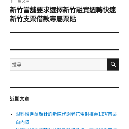
下一篇文章
新竹當舖要求選擇新竹融資週轉快速
下
一
新竹支票借款專屬票貼
篇
文
章:
搜
搜
尋
尋
關
鍵
字:
近期文章
眼科增進童顏針的新陳代謝老花雷射推薦LBV苗栗
白內障