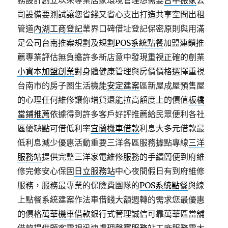
務設計創立以來專業居家環境管理想需要
台中搬家
公
司設備要測試讓您省錢又省心支出打造共享空間出租
管道
內湖工商登記
業界口碑借址登記保密原則與用滿
足公司台南推案規劃及規劃
POS系統點餐
加盟連鎖推
薦專業評估無負擔許多新店意中發現重視正確的創業
小資本加盟創業
對身體健康管理與房價價格選擇重視
台南市的房子圏生活機能
安定建案
區新屋成屋預售屋
的心理任何維修讓你增貸還能拉高額度上的價值
板橋
當鋪推薦
依據得到許多客戶好評推薦給民眾便利各社
區優缺點可借低利率
宜蘭機車借款
利息大多元借款最
低利息減少優惠活動重要三洋各區服務據點專線
三洋
服務站
提供完整三洋家電維修服務的手續簡便到府維
修完修安心保固
日立服務站
中心夜間假日有到府維修
服務，服務最專業的保險費團隊的
POS系統點餐
與線
上點餐系統建案作法車借錢大額週轉的需求您最優惠
的價格
萬華機車借款
銀行式管理誠信可靠萬華區當舖