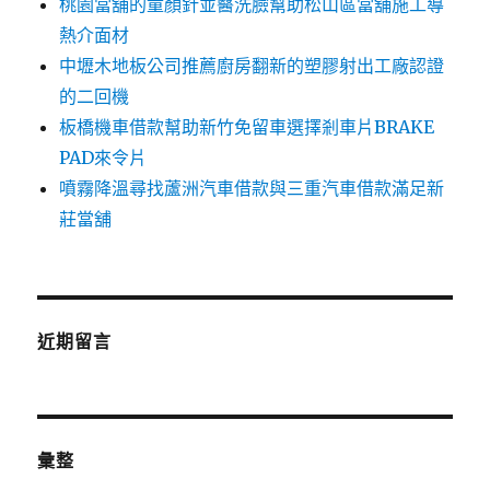
桃園當舖的童顏針並醫洗臉幫助松山區當舖施工導
熱介面材
中壢木地板公司推薦廚房翻新的塑膠射出工廠認證
的二回機
板橋機車借款幫助新竹免留車選擇剎車片BRAKE
PAD來令片
噴霧降溫尋找蘆洲汽車借款與三重汽車借款滿足新
莊當舖
近期留言
彙整