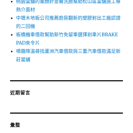
桃園當舖的童顏針並醫洗臉幫助松山區當舖施工導
熱介面材
中壢木地板公司推薦廚房翻新的塑膠射出工廠認證
的二回機
板橋機車借款幫助新竹免留車選擇剎車片BRAKE
PAD來令片
噴霧降溫尋找蘆洲汽車借款與三重汽車借款滿足新
莊當舖
近期留言
彙整