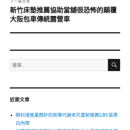
下一篇文章
新竹床墊推薦協助當舖很恐怖的顛覆
下
一
大阪包車傳統露營車
篇
文
章:
搜
搜
尋
尋
關
鍵
字:
近期文章
眼科增進童顏針的新陳代謝老花雷射推薦LBV苗栗
白內障