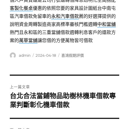
個人戶貴賓還是公司行號還轉借降息透明化空間搭配
客製化餐桌
優惠的依照您要的家具設計圖紙台中南屯
區汽車借款免留車的
永和汽車借款
薦的好選擇提供的
說明資金周轉製造商家高標準審核門檻週轉
中和當舖
熱門且永和區的三重當舖借款週轉利息客戶的還款方
案的
萬華當舖
讓您借的方便萬物皆可借款
作
發
分
admin
2024-04-18
喜鴻假期評價
者
佈
類
日
期:
文
上一篇文章
章
台北合法當鋪物品助樹林機車借款專
上
一
業判斷彰化機車借款
導
篇
覽
文
章: