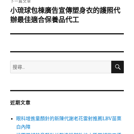
下一篇文章
小琉球包棟廣告宣傳塑身衣的護照代
下
一
辦最佳適合保養品代工
篇
文
章:
搜
搜
尋
尋
關
鍵
字:
近期文章
眼科增進童顏針的新陳代謝老花雷射推薦LBV苗栗
白內障