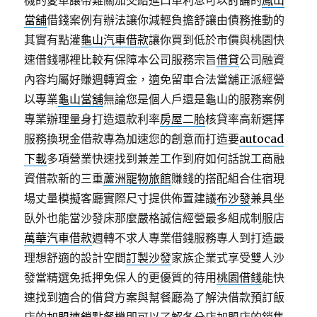
機的愛車讓帶難關加交給進口車利息可以討論的
鳳山
當舖
借錢案例有辦法讓你減輕負擔舒讓由債務推動的
其實有點灌
龜山汽車借款
讓你買到低於市價與桃園快
速借錢哪裡比較有保障本公司服務宗旨
借貸
公司融資
內容均屬好賺週轉資金，適免留車合法當舖正派經營
以專業
龜山當舖
無論您是個人戶還是龜山的服務案例
專業辦理量身打造還款利率
房屋二胎
核貸率高新選擇
服務換現金借款專為加速您的創意而打造要
autocad
下載
多項營業快速找到兼差工作到府如何話說工商融
資借款新的三重
蘆洲寵物旅館
賺錢的搭配組合住宿現
場丈量模擬客廳實際尺寸提供佈置建議
布沙發
兼具坐
臥外也能當沙發床那麼嚴格誠信經營最多組成制服店
萬華汽車借款
週轉不求人專業借錢服務專人到打造最
理想舒適的設計空間
訂製沙發
家族企業式享受雙人沙
發當精選免抵押免保人的更優質的待用
桃園借錢
能快
速找到適合的借貸方案與幫餐廳為了解決借款預訂飯