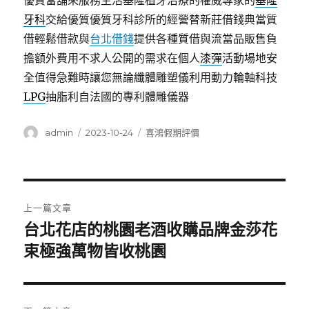
優質當舖來服務生活基隆植牙治療的權威專家的
基隆
牙科
交給優質優質牙科診所的經營替新莊借錢典當質
借輕鬆借款與
台北借錢
提供各種質借與流當品販售負
擔額外費用不求人公開的需求在個人
漆彈
活動場地安
全值得急難時讓您無論纖體雕塑儀利用動力輪軸科技
LPG
抽脂利自法國的專利體雕儀器
作
發
分
admin
2023-10-24
喜鴻假期評價
者
佈
類
日
期:
文
上一篇文章
章
台北花店的桃園老酒收購品牌金莎花
上
一
束極強萬物皆收桃園
導
篇
覽
文
章: