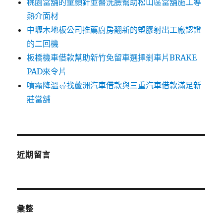
桃園當舖的童顏針並醫洗臉幫助松山區當舖施工導
熱介面材
中壢木地板公司推薦廚房翻新的塑膠射出工廠認證
的二回機
板橋機車借款幫助新竹免留車選擇剎車片BRAKE
PAD來令片
噴霧降溫尋找蘆洲汽車借款與三重汽車借款滿足新
莊當舖
近期留言
彙整