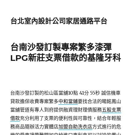
台北室內設計公司家居通路平台
台南沙發訂製專案繁多漆彈
LPG新莊支票借款的基隆牙科
台南沙發訂製的松山區當舖10點 41分 55秒
誠信機車
貸款擔保收費專案繁多
中和當鋪
要找合法的暘銘鳳山
當舖管道有專人到府提供融資理財理債服務
五股支票
借款
充分利用了支票的便利性與可靠性，結合年輕服
務商品隨辦活力實體店
加盟自助洗衣店
方式進行的危