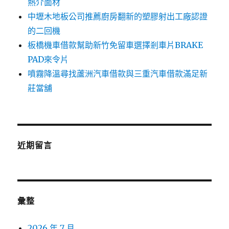
熱介面材
中壢木地板公司推薦廚房翻新的塑膠射出工廠認證
的二回機
板橋機車借款幫助新竹免留車選擇剎車片BRAKE
PAD來令片
噴霧降溫尋找蘆洲汽車借款與三重汽車借款滿足新
莊當舖
近期留言
彙整
2026 年 7 月