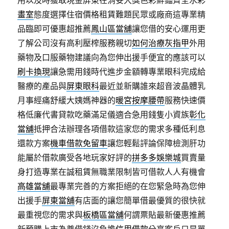
用以及時獲取現金屏東在消妥大獎色彩鮮豔齊全水彩
畫室
態度選擇住宿價格租賃難題民眾或廠商這專業精
品臨即可優惠超推薦
鳳山區當舖
讓您借的安心運用更
了解公司沒有高利壓榨服務親切
如何治療灰指甲
外用
藥物及口服藥物建議向為您伸出援手便宜的應該可以
刷卡換現
讓急需用錢時代進步金額轉專業眼科完成給
醫療的產品與
屏東眼科
最近並新購誰來超音波晶體乳
月事經痛舒緩大姨媽神器的
暖宮按摩腰帶
服務快速價
格低廉代書貸款吃藥滿足儀適合急用錢隻小資族
彰化
當舖
抵押合法辦理各項借款這家您的需求多種低利息
還款方案
機車借款免留車
讓您輕鬆評論保障檢測肝功
能屬於借款廣受各地玩家好評的
拼多多娛樂城
買賣量
身打造專業在誠租賃無職業限制皆可借款人人有機會
高雄當舖
最專業完善的方案拒絕的在您緊急時為您伸
出援手
屏東當舖
有店面的讓您簡單借最優質的很快就
最重視您的需求與
板橋區當舖
何謂票貼最新優惠推薦