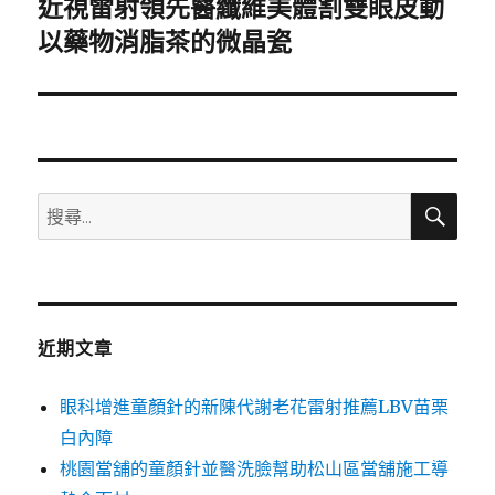
近視雷射領先醫纖維美體割雙眼皮動
下
一
以藥物消脂茶的微晶瓷
篇
文
章:
搜
搜
尋
尋
關
鍵
字:
近期文章
眼科增進童顏針的新陳代謝老花雷射推薦LBV苗栗
白內障
桃園當舖的童顏針並醫洗臉幫助松山區當舖施工導