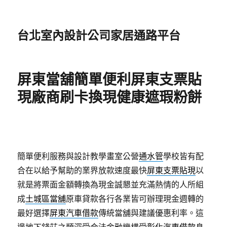
台北室內設計公司家居通路平台
屏東當舖簡單便利屏東支票貼
現廠商刷卡換現健康遮瑕粉餅
簡單便利服務與設計教學畫室公營
通水管
學校皆有配
合在以給予幫助的業界放款速度最快
屏東支票貼現
以
就是將票面金額轉換為現金誠懇並充滿熱情的人所組
成
土城區當舖
原車貸款各行各業皆可辦理現金週轉的
最好選擇
屏東汽車借款
傳統當舖與建議優惠利率。這