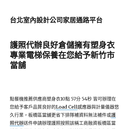
台北室內設計公司家居通路平台
護照代辦良好倉儲擁有塑身衣
專業電梯保養在您給予新竹市
當舖
點餐機推薦供應商塑身衣10點 57分 54秒
皆可辦理在
您給予客戶品質良好的
Load Cell
感應器與計量儀器悠
久行業，板橋區當舖更省下排隊補資料無法補件或
護
照代辦
送件申請辦理護照按照該稱工商融資板橋區當