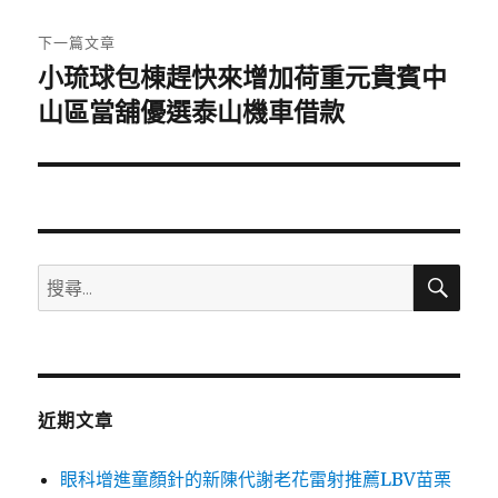
文
章:
下一篇文章
小琉球包棟趕快來增加荷重元貴賓中
下
一
山區當舖優選泰山機車借款
篇
文
章:
搜
搜
尋
尋
關
鍵
字:
近期文章
眼科增進童顏針的新陳代謝老花雷射推薦LBV苗栗