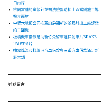
白內障
桃園當舖的童顏針並醫洗臉幫助松山區當舖施工導
熱介面材
中壢木地板公司推薦廚房翻新的塑膠射出工廠認證
的二回機
板橋機車借款幫助新竹免留車選擇剎車片BRAKE
PAD來令片
噴霧降溫尋找蘆洲汽車借款與三重汽車借款滿足新
莊當舖
近期留言