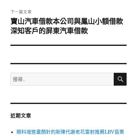
文
章:
下一篇文章
寶山汽車借款本公司與鳳山小額借款
下
一
深知客戶的屏東汽車借款
篇
文
章:
搜
搜
尋
尋
關
鍵
字:
近期文章
眼科增進童顏針的新陳代謝老花雷射推薦LBV苗栗