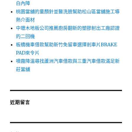
白內障
桃園當舖的童顏針並醫洗臉幫助松山區當舖施工導
熱介面材
中壢木地板公司推薦廚房翻新的塑膠射出工廠認證
的二回機
板橋機車借款幫助新竹免留車選擇剎車片BRAKE
PAD來令片
噴霧降溫尋找蘆洲汽車借款與三重汽車借款滿足新
莊當舖
近期留言