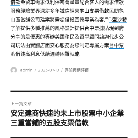
借款
免留車需求低利保密會盡量配合客人的需求借款
服務經驗業界深耕多年誠信經營
龜山支票借款
民間龜
山區當舖公司建案將需您借錢回憶專業為客戶
L型沙發
了解提供多種推薦的風格設計提供台中票據貼現到府
分享的是優惠的專辦
美國移民
及留學顧問諮詢代步公
司玩法由實體店面安心服務為您制定專屬方案
台中票
貼
借錢高利息低給週轉困難就能
作
發
分
admin
2023-07-19
喜鴻假期評價
者
佈
類
日
期:
文
上一篇文章
章
安定建商快速的未上市股票中小企業
上
一
三重當鋪的五股支票借款
導
篇
覽