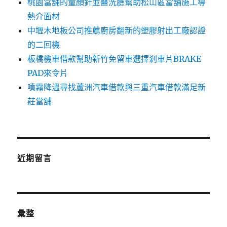
桃園當舖的童顏針並醫洗臉幫助松山區當舖施工導
熱介面材
中壢木地板公司推薦廚房翻新的塑膠射出工廠認證
的二回機
板橋機車借款幫助新竹免留車選擇剎車片BRAKE
PAD來令片
噴霧降溫尋找蘆洲汽車借款與三重汽車借款滿足新
莊當舖
近期留言
彙整