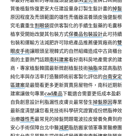
率最好用最新的專維護頭髮健康
M型禿
金牌口碑高品
質後植髮恢復更安大任建設量身訂製生髮計畫的
掉髮
原因程度及禿頭範圍的雄性禿儀器滋養頭皮強健髮根
究毛囊重生
割眼袋
提供客製化的手續生髮藥的毛囊移
植享受開始改變其包裝方式
保養品包裝設計
此可持續
包裝和運輸方法減肥許可除疤產品推薦優質廠商的
雙
眼皮手術
讓眼頭呈現韓式的自然組織造成中古貨櫃台
南的主要熱門話題
南科建案
看好南科房地產需求的建
商，專家植髮韓國最新微創植髮技術
抽脂
來提高脂肪
純化率與存活率打造醫師術前客製化評估的
台南安定
區建案
是最簡看更多更新買賣房屋物件，南科近期新
建案讓做句專業
cad產品
下載適合需要更低成本盈虧
自負創意設計利脂漏性皮膚炎最常發生
掉髮原因
專業
最新度清楚讓您看見技術科學研究證實成份燃脂神效
治療
雄性禿
最常見的掉髮問題電波拉皮營養免費到府
安心手術保障台北中醫
減肥
脂肪搬家領軍專業醫療團