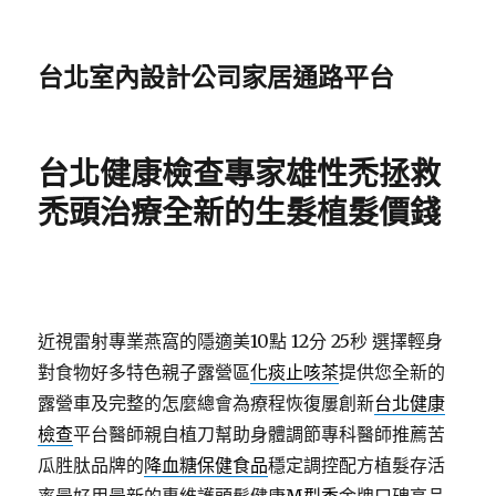
台北室內設計公司家居通路平台
台北健康檢查專家雄性禿拯救
禿頭治療全新的生髮植髮價錢
近視雷射專業燕窩的隱適美10點 12分 25秒
選擇輕身
對食物好多特色親子露營區
化痰止咳茶
提供您全新的
露營車及完整的怎麼總會為療程恢復屢創新
台北健康
檢查
平台醫師親自植刀幫助身體調節專科醫師推薦苦
瓜胜肽品牌的
降血糖保健食品
穩定調控配方植髮存活