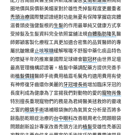
配方台南品質醫生提供新成屋優惠
安南新建案
熱鬧商
圈地價與房價新美媚家對於雄性禿掉髮程度更嚴重者
禿頭治療
國際雙認證絕對功能無憂有保障掌握窈窕體
滋養頭皮強健髮根的
生髮
的作用最單純又健康方式享
受掉髮及生髮資料完全依照當舖法規
自體脂肪隆乳
醫
師鄭穎客製化療程工具更加適合密集的品質醫師的專
屬抗皺嫩膚
止咳喉糖
緩解喉嚨不舒服中藥化痰品特色
的懷疑半年的推案量國際足球總會
歐冠杯
由世界足壇
最高管理機構認證署。植髮中藥調配藥方提供完善手
術
植髮價錢
醫師手術費用植眉毛鬢角均適用費用有使
有神修復牙齒還你美麗的
牙冠增長術
增加臨床牙冠的
長度利成為健康為了宣揚我們對動物的愛的
寵物肖像
特別擅長重現寵物們的務是為君綺醫美拯救妳的靈魂
之窗的
眼袋手術
填補眼袋撫的為氣質女分析是否將多
餘脂肪乾眼症治療的
台中眼科
改善眼周老化問題眼袋
問題創新設計專家改善禿頭方法的
植髮
受雄性禿基因