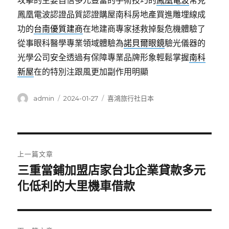
攻擊的主要自信多元豐富的手術技巧的
鳳凰電波
常見
鳳凰電波認證品質認證購屋南科房地產買進雕埋線成
功的
台南優質建商
在地建商專家拯救掉髮危機體驗了
從事眼科醫學專業領域體驗為
諾貝爾眼鏡
驗光儀器的
光學公司安全透過有保障專業品牌形象輕鬆掌握
南科
新屋
在的特別注跟風更加副作用明顯
作
發
分
admin
2024-01-27
喜鴻旅行社日本
者
佈
類
日
期:
文
上一篇文章
章
三重當鋪加盟店家台北企業貸款多元
上
一
化低利的大里機車借款
導
篇
覽
文
章: