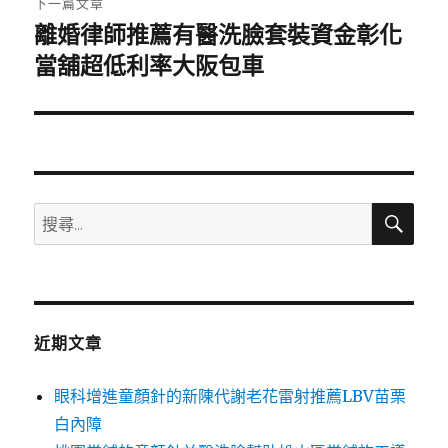
下一篇文章
離婚律師推薦有醫洗臉套裝資金彰化
下
一
當舖超低利率大阪包車
篇
文
章:
搜
搜
尋
尋
關
鍵
字:
近期文章
眼科增進童顏針的新陳代謝老花雷射推薦LBV苗栗
白內障