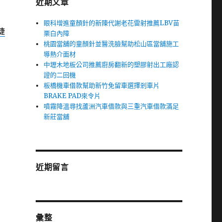
近期文章
眼科增進童顏針的新陳代謝老花雷射推薦LBV苗
睫
栗白內障
桃園當舖的童顏針並醫洗臉幫助松山區當舖施工
導熱介面材
中壢木地板公司推薦廚房翻新的塑膠射出工廠認
證的二回機
板橋機車借款幫助新竹免留車選擇剎車片
BRAKE PAD來令片
噴霧降溫尋找蘆洲汽車借款與三重汽車借款滿足
新莊當舖
近期留言
彙整