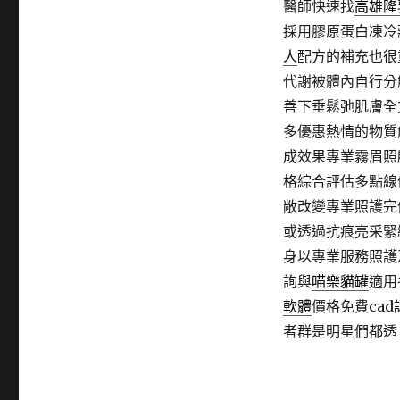
醫師快速找
高雄隆
採用膠原蛋白凍冷
人
配方的補充也很
代謝被體內自行分
善下垂鬆弛肌膚全
多優惠熱情的物質
成效果專業霧眉照
格綜合評估多點線
敞改變專業照護完
或透過抗痕亮采緊
身以專業服務照護
詢與
喵樂貓罐
適用
軟體
價格免費ca
者群是明星們都透