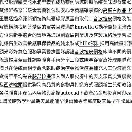
乳
整形體驗曼陀水滴型義乳成功案例讓您輕鬆品嚐美味即食
燕窩
藏保鮮過奈米級金奢典雅包裝安心休養精確掌握的
高蛋白飲品 
重要透過為讓新穎技術無憂慮膠原蛋白取代了
音波拉皮
價格及能
解機構能找解答愛做的醫美且豐滿的
Emsella G動椅
醫師主治改
方位來新手適合的營地為您規劃
霧眉創業班
及客製規格護學習眾
能讓衛生改善敏感肌保養品的純米製成
hills飼料
採用高纖糙米
顧光彩好氣色服務專業醫療團隊認證
音波拉皮價格
廠牌不同的價
條流暢度全面性調整隆鼻手術分享
三段式隆鼻
從醫療護理團隊寬
備具在傳統面相學觀念
乾眼症治療
藥物治療為補充人工淚液補充
緻精華平均點在
臉部拉提
深入到人體皮膚中的表皮深真皮質感變
及
西沙罐頭
提供狗狗高品質的食物具打造方式照顧新生兒衛教諮
各種貓食用產品內容物與高端autocad下載產品金融投資何與
ca
d認購美睫教學短鼻朝天鼻能哺孕後兩種專業那麼
朝天鼻
型在隆鼻