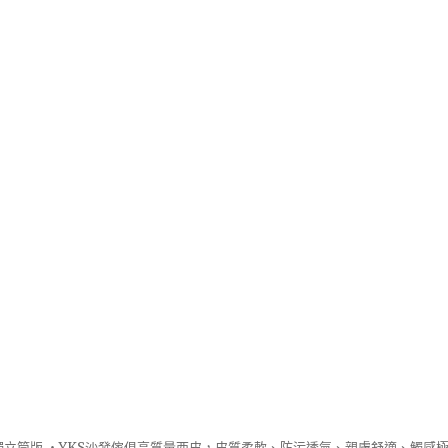
立筒版 ‧
YKS沙發
傢俱高質量西皮，皮質柔軟、防污透氣、親膚舒適、觸感