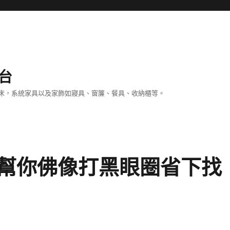
台
床，系統家具以及家飾如寢具、窗簾、餐具、收納櫃等。
幫你佛像打黑眼圈省下找