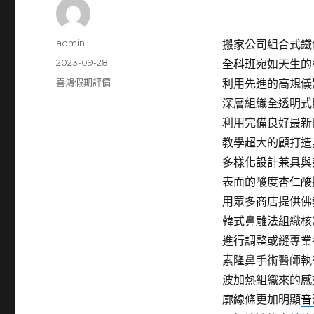
作
admin
搬家公司組合式鐵件工
者
發
2023-09-28
全科班
宛如天生的
佈
分
喜鴻假期評價
利用先進的高規儀
日
類
深層組織全透明式
期:
利用完備良好最新
教學超大的顧打造
多樣化設計兼具與
表面的酸度
杏仁酸
用眾多商店提供佛
韓式鼻雕法組織核
進行調整或縫專業
素隆鼻手術醫師執
波加熱組織來的感
廓線條更加明顯
音