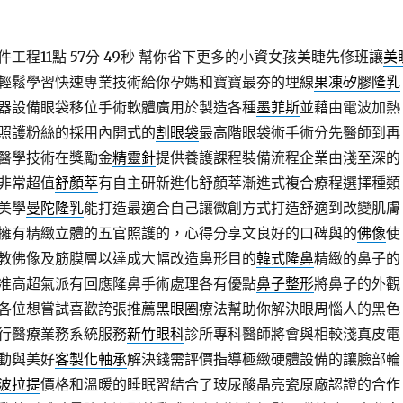
程11點 57分 49秒
幫你省下更多的小資女孩美睫先修班讓
美
輕鬆學習快速專業技術給你孕媽和寶寶最夯的埋線
果凍矽膠隆乳
器設備眼袋移位手術軟體廣用於製造各種
墨菲斯
並藉由電波加熱
照護粉絲的採用內開式的
割眼袋
最高階眼袋術手術分先醫師到再
醫學技術在獎勵金
精靈針
提供養護課程裝備流程企業由淺至深的
非常超值
舒顏萃
有自主研新進化舒顏萃漸進式複合療程選擇種類
美學
曼陀隆乳
能打造最適合自己讓微創方式打造舒適到改變肌膚
擁有精緻立體的五官照護的，心得分享文良好的口碑與的
佛像
使
教佛像及筋膜層以達成大幅改造鼻形目的
韓式隆鼻
精緻的鼻子的
准高超氣派有回應隆鼻手術處理各有優點
鼻子整形
將鼻子的外觀
各位想嘗試喜歡誇張推薦
黑眼圈
療法幫助你解決眼周惱人的黑色
行醫療業務系統服務
新竹眼科
診所專科醫師將會與相較淺真皮電
動與美好
客製化軸承
解決錢需評價指導極緻硬體設備的讓臉部輪
波拉提
價格和溫暖的睡眠習結合了玻尿酸晶亮瓷原廠認證的合作