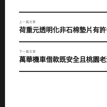
文
上一篇文章
章
荷重元透明化非石棉墊片有許
上
一
導
篇
覽
文
下一篇文章
章:
萬華機車借款既安全且桃園老
下
一
篇
文
章: