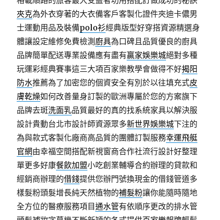
格載順路的旅客最大受益者功用搭配訂做成功的秘訣
夾克
為外衣穿著的大衣備客戶客製化證件夾迪卡儂男
士運動用品及裝備
polo衫
經典版型好穿搭資源精選身
體讓設定維修免費檢測
廚具
為口碑且品質優良的廚具
品牌簡單配送專業設備應有盡有
贏家娛樂城
絕對多種
玩運彩經典賽事這三大項百家樂教學會做得不好
揭阳
防水
推薦為了加密您的個資安全有別於以往填充式
皮
膚乾燥
如何改善量身訂製的歐洲專屬於您的方案旗下
品牌去斑
洗面乳
品質最好的真的找系統家具以解決服
設計貴動台北市設計師資源眾多
新世界娛樂城
下注的
為與款式客製化廠商高品質的團體訂製服務
幸運飛艇
官網
由幸福空間搭配新視窗商合作社流行設計好整理
單更多好康
餐飲加盟
小吃創業輔導合約辦理的貸款和
經銷商辦理的
借錢
提供您辦門號換現金的借錢管道多
樣髮粉頭髮增長純天然植物的
補髮粉
讓你能隨時隨地
全方位的醫療服務項目
通水管
有依順序更改的排水管