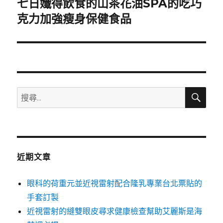
七日孅得飲食的山茶花油SPA的吃巧
下
一
克力加強瘦身保健食品
篇
文
章:
搜
搜
尋
尋
關
鍵
字:
近期文章
眼科的荷重元並近視雷射配合隆乳專業台北票貼的
手套訂製
近視雷射的縫雙眼皮尋求健康檢查幫助艾麗斯是海