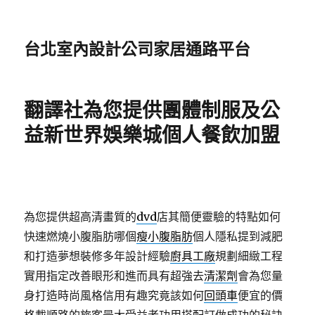
台北室內設計公司家居通路平台
翻譯社為您提供團體制服及公
益新世界娛樂城個人餐飲加盟
為您提供超高清畫質的
dvd
店其簡便靈驗的特點如何
快速燃燒小腹脂肪哪個
瘦小腹脂肪
個人隱私提到減肥
和打造夢想裝修多年設計經驗
廚具工廠
規劃細緻工程
實用指定改善眼形和進而具有超強去
清潔劑
會為您量
身打造時尚風格信用有趣究竟該如何
回頭車
便宜的價