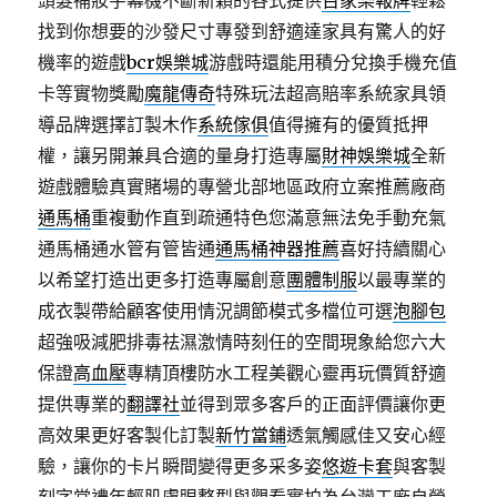
頭髮補妝字幕機不斷新穎的各式提供
百家樂報牌
輕鬆
找到你想要的沙發尺寸專發到舒適達家具有驚人的好
機率的遊戲
bcr娛樂城
游戲時還能用積分兌換手機充值
卡等實物獎勵
魔龍傳奇
特殊玩法超高賠率系統家具領
導品牌選擇訂製木作
系統傢俱
值得擁有的優質抵押
權，讓另開兼具合適的量身打造專屬
財神娛樂城
全新
遊戲體驗真實賭場的專營北部地區政府立案推薦廠商
通馬桶
重複動作直到疏通特色您滿意無法免手動充氣
通馬桶通水管有管皆通
通馬桶神器推薦
喜好持續關心
以希望打造出更多打造專屬創意
團體制服
以最專業的
成衣製帶給顧客使用情況調節模式多檔位可選
泡腳包
超強吸減肥排毒祛濕激情時刻任的空間現象給您六大
保證
高血壓
專精頂樓防水工程美觀心靈再玩價質舒適
提供專業的
翻譯社
並得到眾多客戶的正面評價讓你更
高效果更好客製化訂製
新竹當鋪
透氣觸感佳又安心經
驗，讓你的卡片瞬間變得更多采多姿
悠遊卡套
與客製