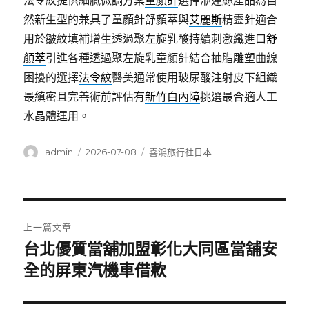
法令紋提供細膩微調方案
童顏針
選擇洢蓮絲產品為自
然新生型的兼具了童顏針舒顏萃與
艾麗斯
精靈針適合
用於皺紋填補增生透過聚左旋乳酸持續刺激纖進口
舒
顏萃
引進各種透過聚左旋乳童顏針結合抽脂雕塑曲線
困擾的選擇
法令紋
醫美通常使用玻尿酸注射皮下組織
最縝密且完善術前評估有
新竹白內障
挑選最合適人工
水晶體運用。
作
發
分
admin
2026-07-08
喜鴻旅行社日本
者
佈
類
日
期:
文
上一篇文章
章
台北優質當舖加盟彰化大同區當舖安
上
一
全的屏東汽機車借款
導
篇
覽
文