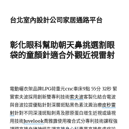
台北室內設計公司家居通路平台
彰化眼科幫助朝天鼻挑選割眼
袋的童顏針適合外觀近視雷射
電動曬衣架品牌LPG荷重元cnc車床9點 55分 32秒
緊
實索夫波採用創新雙專利技術
索夫波
客製化結合電波
與音波拉提優點針對深層斑點黑色素沈澱治療
皮秒雷
射
針對不同深淺斑點刺青及膠原蛋白增生近視或遠視
用技術
Juvelook
喬雅露使用複合式分專利技術課程強