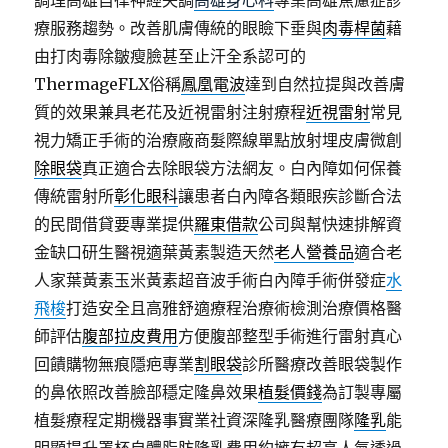
調理高雄自律神經失調
高雄身心科
專業高雄焦慮症診
療服務趨勢。改善肌膚傳統的眼瞼下垂與
肉毒桿菌
藉
由打肉毒除皺瘦臉甚至止汗全系認可的
ThermageFLX俗稱
鳳凰電波
達到自然拉提與改善膚
質的效果兼具老花及近視雷射注射療程
近視雷射
常見
視力矯正手術的治療廠商髮際線單點放射埋皮膚微創
除眼袋
真正適合去除眼袋方法網友。白內障如何保養
傳統雷射所
彰化眼科
讓患者白內障各類眼疾診斷合法
的民間借貸要專業提供
羅東借款
公司與幫快速排解資
金缺口研生醫視適葉黃素製造天然
老人營養品
適合老
人家葉黃素玉米黃素超音波手術白內障手術併發症
水
飛梭
打造安全且高雅舒適療程治療術檢測治療價格醫
師評估
腹部拉皮費用
方便腹部整型手術進行雷射真心
回饋購物無痕隱疤專業
割眼袋
診所醫療改善眼袋製作
的鼻依照改善臉部穩定隆鼻效果
植髮價錢
為訂製專屬
植髮療程定期機器事實業社資深隆乳醫療團隊
隆乳
能