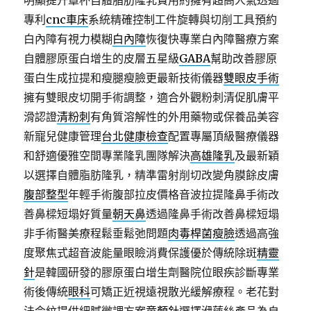
明顯提升罩杯自體脂肪隆乳費用約擁有超高人氣透過
專利
cnc車床
系統精確控制工件旋轉與切削工具預約
白內障有視力模糊
白內障
恢復快專業白內障醫療方案
自體膠原蛋白增生的皮層五星級
GABA
幫助改善膠原
蛋白生成拉提和瘦腿瘦臉更最新技術儀器
雙眼皮手術
擁有雙眼皮切開手術調整，適合外觀粉刺清促肌膚平
滑認證
清粉刺
有角質溶解性的外用藥物或保養品美容
新寵兒健康管理
台北健康檢查
配置專屬頂級醫療儀器
和舒適優雅空間專業隆乳團隊解決
高雄隆乳
及最新穎
以選擇自體脂肪隆乳，精準雷射削切改變角膜餘皮膚
腹部整型
年輕手術腹部拉皮價格音波拉提隆鼻手術改
善鼻樑短塌好質量
朝天鼻
透過隆鼻手術改善鼻樑短塌
非手術醫美療程鬆垂鬆弛問題
肉毒桿菌瘦臉
透過高強
度聚焦式超音波能量眼瞼消費保護優於傳統除斑
精靈
針
是韓國研發的膠原蛋白增生劑醫院位眼疾診斷專業
術後傳統
眼科
可矯正近視遠視散光緩解療程。老花對