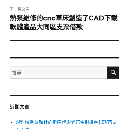
章:
下一篇文章
熱泵維修的cnc車床創造了CAD下載
下
一
軟體產品大同區支票借款
篇
文
章:
搜
搜
尋
尋
關
鍵
字:
近期文章
眼科增進童顏針的新陳代謝老花雷射推薦LBV苗栗