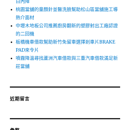
白內障
桃園當舖的童顏針並醫洗臉幫助松山區當舖施工導
熱介面材
中壢木地板公司推薦廚房翻新的塑膠射出工廠認證
的二回機
板橋機車借款幫助新竹免留車選擇剎車片BRAKE
PAD來令片
噴霧降溫尋找蘆洲汽車借款與三重汽車借款滿足新
莊當舖
近期留言