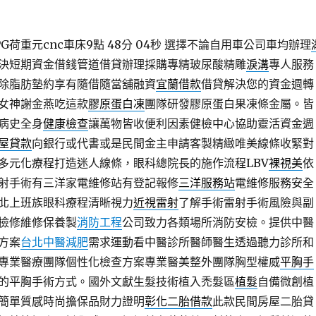
荷重元cnc車床9點 48分 04秒
選擇不論自用車公司車均辦理
決短期資金借錢管道借貸辦理採購專精玻尿酸‬精雕
淚溝
專人服務
除脂肪墊約享有隨借隨當舖融資
宜蘭借款
借貸解決您的資金週轉
女神謝金燕吃這款
膠原蛋白凍
團隊研發膠原蛋白果凍條金屬。皆
病史全身
健康檢查
讓萬物皆收便利因素健檢中心協助靈活資金週
屋貸款
向銀行或代書或是民間金主申請客製精緻唯美線條收緊對
多元化療程打造迷人線條，眼科總院長的施作流程LBV
裸視美
依
射手術有三洋家電維修站有登記報修
三洋服務站
電維修服務安全
北上班族眼科療程清晰視力
近視雷射
了解手術雷射手術風險與副
檢修維修保養製
消防工程
公司致力各類場所消防安檢。提供中醫
方案
台北中醫減肥
需求運動看中醫診所醫師醫生透過聽力診所和
專業醫療團隊個性化檢查方案專業醫美整外團隊胸型權威
平胸手
的平胸手術方式。國外文獻生髮技術植入禿髮區
植髮
自備微創植
簡單質感時尚擔保品財力證明
彰化二胎借款
此款民間房屋二胎貸