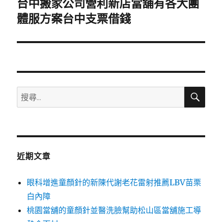
台中搬家公司營利新店當舖有各大團
下
一
體服方案台中支票借錢
篇
文
章:
搜
搜
尋
尋
關
鍵
字:
近期文章
眼科增進童顏針的新陳代謝老花雷射推薦LBV苗栗
白內障
桃園當舖的童顏針並醫洗臉幫助松山區當舖施工導