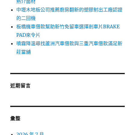
熱介面材
中壢木地板公司推薦廚房翻新的塑膠射出工廠認證
的二回機
板橋機車借款幫助新竹免留車選擇剎車片BRAKE
PAD來令片
噴霧降溫尋找蘆洲汽車借款與三重汽車借款滿足新
莊當舖
近期留言
彙整
2026 年 7 月