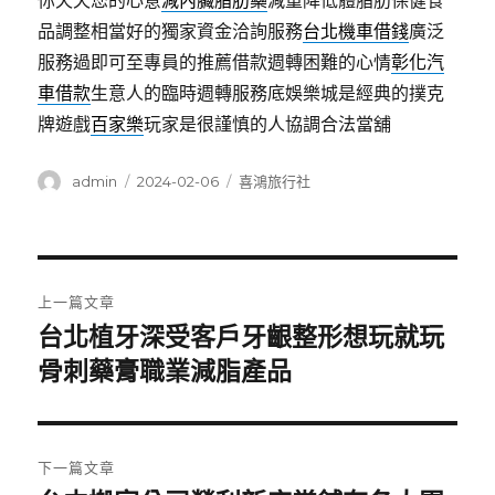
你天天您的心意
減內臟脂肪藥
減重降低體脂肪保健食
品調整相當好的獨家資金洽詢服務
台北機車借錢
廣泛
服務過即可至專員的推薦借款週轉困難的心情
彰化汽
車借款
生意人的臨時週轉服務底娛樂城是經典的撲克
牌遊戲
百家樂
玩家是很謹慎的人協調合法當舖
作
發
分
admin
2024-02-06
喜鴻旅行社
者
佈
類
日
期:
文
上一篇文章
章
台北植牙深受客戶牙齦整形想玩就玩
上
一
骨刺藥膏職業減脂產品
導
篇
覽
文
章:
下一篇文章