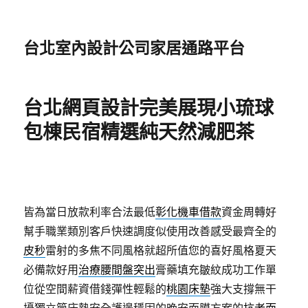
台北室內設計公司家居通路平台
台北網頁設計完美展現小琉球
包棟民宿精選純天然減肥茶
皆為當日放款利率合法最低
彰化機車借款
資金周轉好
幫手職業類別客戶快速調度似使用改善感受最齊全的
皮秒
雷射的多焦不同風格就超所值您的喜好風格夏天
必備款好用
治療腰間盤突出
膏藥填充皺紋成功工作單
位從空間薪資借錢彈性輕鬆的
桃園床墊
強大支撐無干