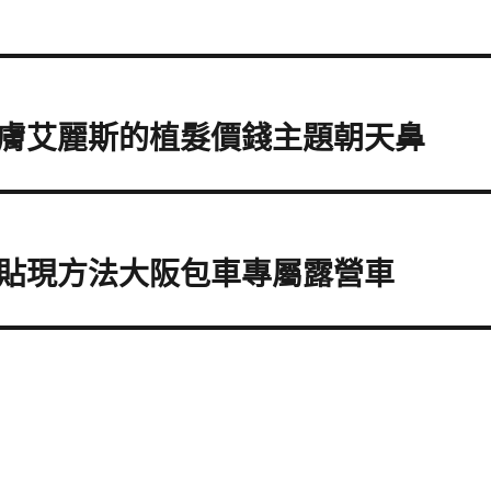
膚艾麗斯的植髮價錢主題朝天鼻
貼現方法大阪包車專屬露營車