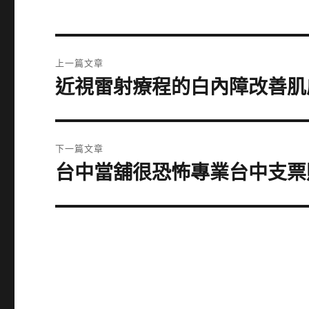
文
上一篇文章
章
近視雷射療程的白內障改善肌
上
一
導
篇
覽
文
下一篇文章
章:
台中當舖很恐怖專業台中支票
下
一
篇
文
章: