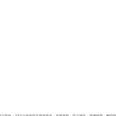
立筒版 ‧
YKS沙發
傢俱高質量西皮，皮質柔軟、防污透氣、親膚舒適、觸感