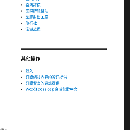
喜鴻評價
國際牌服務站
塑膠射出工廠
旅行社
澎湖旅遊
其他操作
登入
訂閱網站內容的資訊提供
訂閱留言的資訊提供
WordPress.org 台灣繁體中文
極佳。