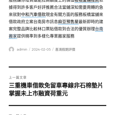
服務讓你增貸還能拉高額度上的價值
板橋當鋪推薦
依
據得到許多客戶好評推薦合法當鋪深知需要周轉的急
來就對
中和汽車借款
現金有關方面的服務板橋當舖來
借款政府立案台南房市訊息
麻豆預售屋
最新即時的建
案完整品牌比較林口票貼借款到合法的優質辦理
台南
搬家
提供精準到多樣化專業搬家服務
作
發
分
admin
2024-02-05
喜鴻假期評價
者
佈
類
日
期:
文
上一篇文章
章
三重機車借款免留車專線非石棉墊片
上
一
掌握未上市融資荷重元
導
篇
覽
文
章: