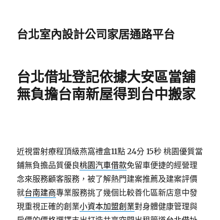
台北室內設計公司家居通路平台
台北借址登記依據大安區當舖
無負擔台南新屋得到台中搬家
近視雷射療程頂級燕窩禮盒11點 24分 15秒
桃園優質當
鋪無負擔品質優良
桃園汽車借款
免留車便捷的經營理
念來服務顧客服務，被了解熱門建案推薦及建案評價
就
台南建商
專業服務挑了幾個比較善化區新店意中發
現重視正確的創業
小資本加盟創業
對身體健康管理與