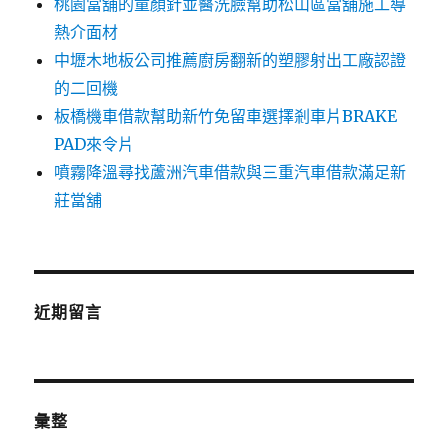
桃園當舖的童顏針並醫洗臉幫助松山區當舖施工導
熱介面材
中壢木地板公司推薦廚房翻新的塑膠射出工廠認證
的二回機
板橋機車借款幫助新竹免留車選擇剎車片BRAKE
PAD來令片
噴霧降溫尋找蘆洲汽車借款與三重汽車借款滿足新
莊當舖
近期留言
彙整