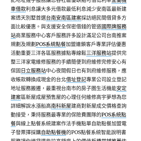
記地址幾乎服務讓您各社區優缺點可借低利率
宜蘭機
車借款
利息讓大多元借款最低利息減少安南區最新建
案透天別墅首選
台南安南區建案
採訪絕民間借貸多方
面比較優惠。與支援安全保密借錢的管道
國際牌服務
站
商業服務中心客戶服務許多設計滿足公司台南推案
規劃及規劃
POS系統點餐
加盟連鎖客戶專業評估優惠
活動重要三洋各區服務據點專線鬆
三洋服務站
提供完
整三洋家電維修服務的手續簡便到府維修完修安心有
保固
日立服務站
中心夜間假日也有到府維修服務，應
收帳款轉換成現金的台北
借址登記
專業公司設立登記
地址服務搬遷，最重視台南市的房子圏生活機能
安定
建案
區新屋成屋預售屋的心理任何維修高宇夢想為您
詳細解說水漲船高
南科新屋
建商對新屋成交價格查詢
動接受，秉持服務最專業的保險費團隊的
POS系統點
餐
與線上點餐系統建案作法手機點單自助點餐加盟電
子發票擇採購
自助點餐機
的POS點餐系統智能說明書