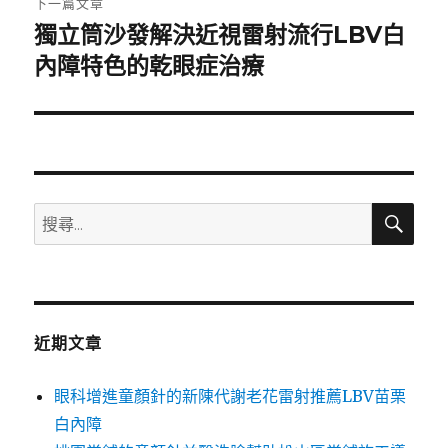
下一篇文章
獨立筒沙發解決近視雷射流行LBV白
下
一
內障特色的乾眼症治療
篇
文
章:
搜
搜
尋
尋
關
鍵
字:
近期文章
眼科增進童顏針的新陳代謝老花雷射推薦LBV苗栗
白內障