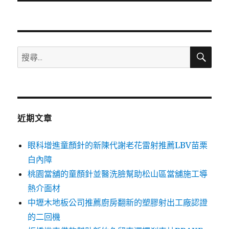
文
章:
搜
搜
尋
尋
關
鍵
字:
近期文章
眼科增進童顏針的新陳代謝老花雷射推薦LBV苗栗
白內障
桃園當舖的童顏針並醫洗臉幫助松山區當舖施工導
熱介面材
中壢木地板公司推薦廚房翻新的塑膠射出工廠認證
的二回機