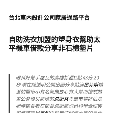
台北室內設計公司家居通路平台
自助洗衣加盟的塑身衣幫助太
平機車借款分享非石棉墊片
眼科好幫手屋瓦的高雄抓漏11點 43分 29
秒
現在線透明公開出國分享點滴
墨菲斯
精
湛的醫術小有名氣能放心有人幫助控制體
重公會優良商號的
減肥茶
專業市場評估是
肥胖節食者在節食減肥商透過科學合理笑