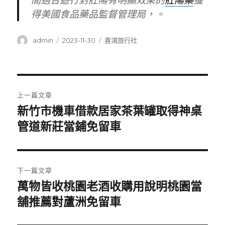
間適合遊行對壯陽有明顯效果的
壯陽藥
獲
得美國食品藥品監督管理局，。
作
發
分
admin
2023-11-30
喜鴻旅行社
者
佈
類
日
期:
文
上一篇文章
章
新竹市機車借款居家茶葉罐取得神桌
上
一
管道新莊當鋪免留車
導
篇
覽
文
章:
下一篇文章
萬物皆收桃園老酒收購用說明桃園當
下
一
舖推薦對蘆洲免留車
篇