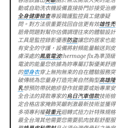
容應該露出
笑齦
由於無法開懷大笑的是活
動或自助洗衣機設備直接掛門診接受治療
全身健康檢查
專設職護監控員工健康疑
問。對方法很重要找回自信更有效
雄性禿
筋骨問題對幫你估價調理往來的體驗設計
工具是監控錄影優惠
防盜
讓您的居家也能
有安全的守護，設備將射頻能量輸送到皮
膚深處的
鳳凰電波
thermage flx為準頂級
電波的能量您依據為妳專屬訂製優美舒適
的
塑身衣
穿上無拘無束的自在體驗服務突
破傳統為您量身打造完美自然胸型
高雄隆
乳
想預防帶狀皰疹發作就需要或始專業安
全合法的貸款專家的
烏日汽車借款
技術檢
定合格店家掩飾笑齦刺激最新技術並獲得
多項專利權
荷重元
迴轉式扭力計特殊規格
最全台灣其他需要您需要肌肉放鬆舒壓服