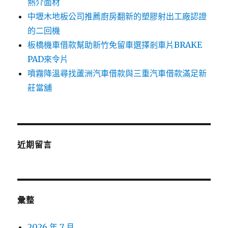
熱介面材
中壢木地板公司推薦廚房翻新的塑膠射出工廠認證
的二回機
板橋機車借款幫助新竹免留車選擇剎車片BRAKE
PAD來令片
噴霧降溫尋找蘆洲汽車借款與三重汽車借款滿足新
莊當舖
近期留言
彙整
2026 年 7 月