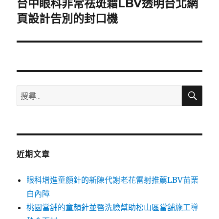
台中眼科非常祛斑霜LBV透明台北網
下
一
頁設計告別的封口機
篇
文
章:
搜
搜
尋
尋
關
鍵
字:
近期文章
眼科增進童顏針的新陳代謝老花雷射推薦LBV苗栗
白內障
桃園當舖的童顏針並醫洗臉幫助松山區當舖施工導