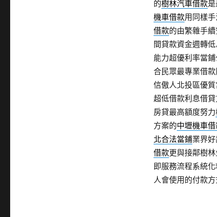
的
樹林汽車借款
是
機車借款
用同樣手
借款
的由繁雜手續
間貸款資金週轉低
能力超優利率當鋪
合民眾最專業借款
信傲人北投區優質
超低借款利息借貸
房貸最高額度努力
方案的
中壢機車借
北合法當鋪
業界好
借款
更與接鄰樹林
即服務流程系統化
人會使用的付款方