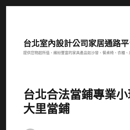
台北室內設計公司家居通路平
提供您物超所值、繽紛豐富的家具產品如沙發、餐桌椅、衣櫃、
台北合法當鋪專業小
大里當鋪