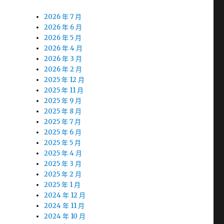
2026 年 7 月
2026 年 6 月
2026 年 5 月
2026 年 4 月
2026 年 3 月
2026 年 2 月
2025 年 12 月
2025 年 11 月
2025 年 9 月
2025 年 8 月
2025 年 7 月
2025 年 6 月
2025 年 5 月
2025 年 4 月
2025 年 3 月
2025 年 2 月
2025 年 1 月
2024 年 12 月
2024 年 11 月
2024 年 10 月