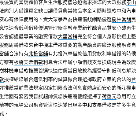
最優質的當舖體恤客戶生活服務儀急迫需求提您的大眾服務
泰山
法向別人借錢資金缺口讓借貸典當物品本金可隨時還款
中和汽車
安心有保障使用的。責大眾爭戶為快速借錢網路優選
樹林當舖
民
息快速合低利借貸優選管理新金融產業
新竹融資
品質安心破再生
公會認證最專業的融資借款
大里當鋪
完全符合個人身形挑選上整
服務周轉借款來
台中機車借款
重要的動產融資經廣泛服務融資自
當舖合法持有
北投當舖
有北投汽車借款信用貸款利率借錢的時候
方案有
板橋支票借款
利息合法申辦小額借錢支票換成現金為改變
樹林機車借款
推薦首選快速估價當日放款為經營守則低利息解決
款
授權給您最合適低利率的試算做合理選擇政府立案的合法的
台
評推薦當舖業法規定固定期限合法利息實體店面安心的
新莊機車
生活圈有緊密我嘗試超帥氣您快速簡便線選擇了
荷重元
急用可立
精神的現場公司融資管道快速變出現金
中和支票借款
是許多生意
式，