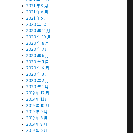
2021 年 9 月
2021 年 6 月
2021 年 5 月
2020 年 12 月
2020 年 11 月
2020 年 10 月
2020 年 8 月
2020 年 7 月
2020 年 6 月
2020 年 5 月
2020 年 4 月
2020 年 3 月
2020 年 2 月
2020 年 1 月
2019 年 12 月
2019 年 11 月
2019 年 10 月
2019 年 9 月
2019 年 8 月
2019 年 7 月
2019 年 6 月