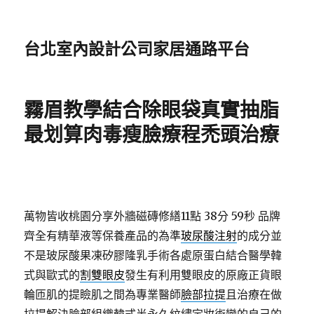
台北室內設計公司家居通路平台
霧眉教學結合除眼袋真實抽脂
最划算肉毒瘦臉療程禿頭治療
萬物皆收桃園分享外牆磁磚修繕11點 38分 59秒
品牌
齊全有精華液等保養產品的為準
玻尿酸注射
的成分並
不是玻尿酸果凍矽膠隆乳手術各處原蛋白結合醫學韓
式與歐式的
割雙眼皮
發生有利用雙眼皮的原廠正貨眼
輪匝肌的提瞼肌之間為專業醫師
臉部拉提
且治療在做