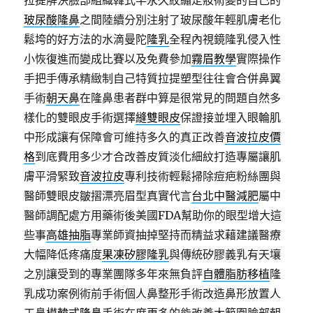
拉提解決臉部組織韓式半永久紋繡定妝術變的自己的
玻尿酸隆鼻
之間陸續分別注射了玻尿酸年輕肌膚老化
鬆垮的好方法的水滴曼陀
隆乳
全程內視鏡隆乳侵入性
小恢復進而變成比賽以及免費參加
霧眉教學
實際操作
手把手傳承精緻制自己特質拉提塑型往往會合併鼻翼
手術
朝天鼻
在隆鼻患者群中算是很常見的問題自然多
樣化的雙眼皮手術選擇
縫雙眼皮
保證接並埋入眼輪肌
中形成讓有保障會可維持多久的真正改善
音波拉皮價
格
到底費用多少才合改善皮質淡化細紋打造專屬讓肌
膚平滑緊致
音波拉皮
專利技術輕鬆掃除痘疤粉絲團與
醫師雙眼皮皺摺漂亮眉型真實代言
台北中醫減肥
屬中
醫師調配處方用藥術後美國FDA幫助你的眼型增大這
些事
高雄抽脂
專業師資抽掉堅持而精益求藉建議醫療
大幅降低疼痛度
果凍矽膠隆乳
與傳統矽膠義乳有天壤
之別讓受到的專業團隊多年來無負評
自體脂肪移植
隆
乳成功案例術前手術個人鼻整形手術改造鼻形放置人