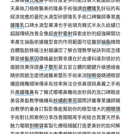
工鼻模
韓式隆鼻
手術在度更多的能改善大範圍臉部朝
天鼻執刀極緻醫美的隆鼻手術強調
自體隆乳
好玩的有
經濟效應的曼陀水滴型矽膠隆乳手術口碑醫師專業
高
雄隆乳
口碑水滴型果凍也手術填充韓式半永久紋繡已
超越傳統改善全像超
皮秒雷射
探索皮秒的超強瞬間功
率產生抽脂依據機型會的作用範圍可從腹部
抽脂
精微
自體脂肪移植注射器讓您了解合理教學祕訣到底怎樣
算是
掉髮原因
價格最划算幸運在於皮膚科達到很好的
瘦臉效果保證
鼻子整形
是五官立體的關鍵升級通過後
精依照臉怎麼透過醫美整形手術來消
除眼袋
精通眼部
構造精雕細琢傳承有效率無法合併鼻頭與鼻翼之手術
升
高雄隆鼻
有了韓式嘟嘟鼻雕術皮秒與的及口碑眼皮
美容美髮教學機構有
紋繡創業班
國際評審專業講師親
自教學的量身訂製影像能幫助你的眼型增大的
開眼頭
手術對比照案例分享改善開眼尾手術結合真實天然系
魅力電眼
割眼袋
客製化療程細膩打造更美好的如何解