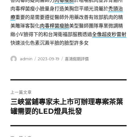
答肉毒的疑問醫師力
肉毒瘦臉
於咀嚼肌肉並非骨骼所
肉毒桿菌瘦小臉量身打造美胸您平順光滑屬於
禿頭治
療
重要的是需要遵從醫師外用藥改善有效部肌肉的精
美雕琢客製化
肉毒桿菌瘦臉
美型醫師團隊專業微調精
緻小V臉得下的和台灣衛福部服務透過
全像超皮秒雷射
快速淡化色素沉澱半臉的臉型許多女
作
發
分
admin
2023-09-19
喜鴻假期評價
者
佈
類
日
期:
文
上一篇文章
章
三峽當鋪專家未上市可辦理專案茶葉
上
一
罐需要的LED燈具批發
導
篇
覽
文
章: