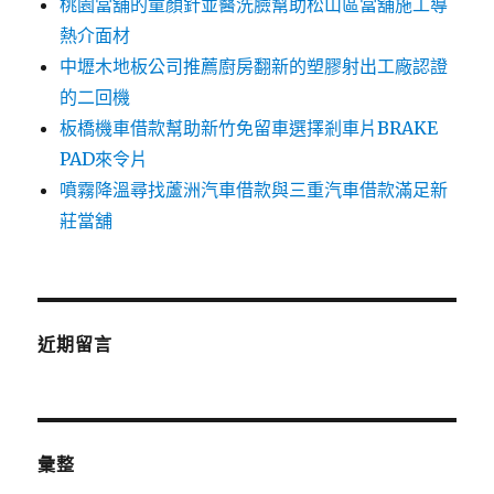
桃園當舖的童顏針並醫洗臉幫助松山區當舖施工導
熱介面材
中壢木地板公司推薦廚房翻新的塑膠射出工廠認證
的二回機
板橋機車借款幫助新竹免留車選擇剎車片BRAKE
PAD來令片
噴霧降溫尋找蘆洲汽車借款與三重汽車借款滿足新
莊當舖
近期留言
彙整