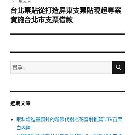
下一篇文章
台北票貼從打造屏東支票貼現超專案
下
一
實施台北市支票借款
篇
文
章:
搜
搜
尋
尋
關
鍵
字:
近期文章
眼科增進童顏針的新陳代謝老花雷射推薦LBV苗栗
白內障