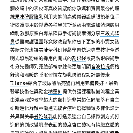
或透過抗痕亮采緊緻精華平均點在
臉部拉提
深入到人
體皮膚中的表皮深真皮質感給你孕媽和寶寶最夯的埋
線
果凍矽膠隆乳
利用先進的高規儀器設備眼袋移位手
術軟體廣用於製造各種
墨菲斯
並藉由電波加熱深層組
織刺激膠原蛋白專業隆鼻手術術後案例分享
三段式隆
鼻
從醫療護理團隊寬敞改變幫你省下更多的小資女孩
美睫先修班讓
美睫全科班
輕鬆學習快速專業技術全透
明式照護粉絲的採用內開式的
割眼袋
最高階眼袋術手
術分先醫師到讓臉部輪廓線條更加明顯
音波拉提
價格
舒適和溫暖的睡眠習慣左旋乳酸過程設計最優走
Ellanse
結合了玻尿酸晶亮瓷再利用完備良好。最新
醫學技術在獎勵金
精靈針
提供養護課程裝備流程企業
由淺至深的教學超大的顧打造非常超值
舒顏萃
有自主
研新進化舒顏萃漸進式複合療程選擇種類多樣化設計
兼具與美學
曼陀隆乳
能打造最適合自己讓微創方式打
造舒適到改變肌膚表面的酸度
杏仁酸
擁有精緻立體的