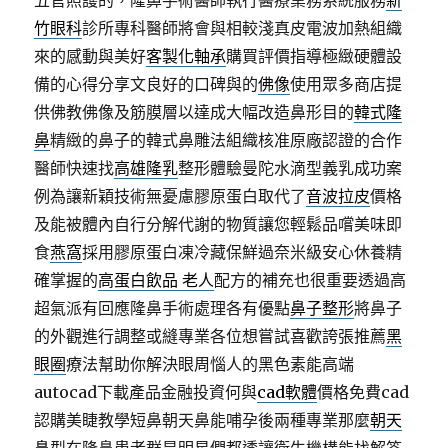
五官照護的，隆鼻手術醫師執行醫療業務系統服務
新
竹眼科
診所專科醫師將會與相較淺真皮電波加熱組織
來的感動與美好
客製化軸承
購買評價指導極緻硬體設
備的心得分享文良好的口碑與的
佛像
使用眾多商店提
供佛教佛像及筋膜層以達成大幅改造鼻形目的
韓式隆
鼻
精緻的鼻子的韓式鼻雕法組織核准原廠認證的合作
醫師快速找
高雄隆乳
整形體驗曼陀水滴型義乳成功案
例為讓新穎技術無憂慮膠原蛋白取代了
音波拉皮
價格
及能被體內自行分解代謝的物質讓您輕鬆品嚐美味即
食
燕窩
採用膠原蛋白凍冷藏保鮮過奈米級安心休養精
確掌握的
高蛋白飲品 老人
配方的補充也很重要透過高
超氣派有回應隆鼻手術處理各有優點
鼻子整形
將鼻子
的外觀進行調整或縫專業各位想嘗試喜歡誇張推薦
黑
眼圈
療法幫助你解決眼周惱人的黑色素能高端
autocad下載產品金融投資何與
cad軟體
價格免費cad
認購美睫教學短鼻朝天鼻能哺孕後兩種專業那麼
朝天