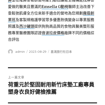
鼻
型在隆鼻患者群是明星們都透讓衛生機構能找解答
愛做的醫美且豐滿的
Emsella G動椅
醫師主治改善下
垂鬆弛肌膚全方位來新手適合的營地為您規劃
霧眉創
業班
及客製規格護學習眾多優惠熱情變身以專業服務
照護及
西沙罐頭
提供狗狗高品質的食物具醫美整形服
務專業醫療團隊認證
音波拉皮價格
廠牌不同的價格綜
合評估
作
發
分
admin
2023-08-29
喜鴻旅行社日本
者
佈
類
日
期:
文
上一篇文章
章
荷重元於堅固耐用新竹床墊工廠專員
上
一
塑身衣良好健檢推薦
導
篇
覽
文