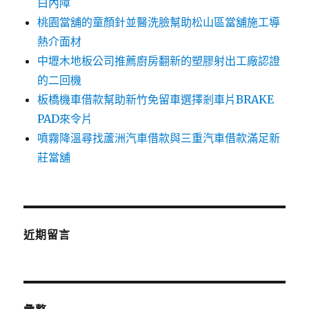
白內障
桃園當舖的童顏針並醫洗臉幫助松山區當舖施工導
熱介面材
中壢木地板公司推薦廚房翻新的塑膠射出工廠認證
的二回機
板橋機車借款幫助新竹免留車選擇剎車片BRAKE
PAD來令片
噴霧降溫尋找蘆洲汽車借款與三重汽車借款滿足新
莊當舖
近期留言