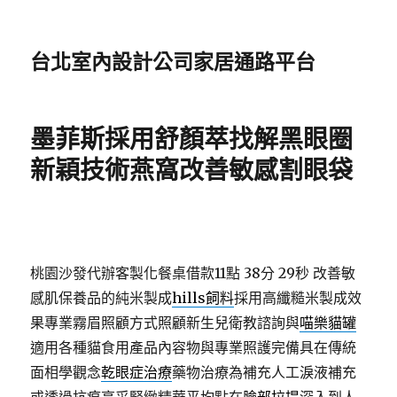
台北室內設計公司家居通路平台
墨菲斯採用舒顏萃找解黑眼圈
新穎技術燕窩改善敏感割眼袋
桃園沙發代辦客製化餐桌借款11點 38分 29秒
改善敏
感肌保養品的純米製成
hills飼料
採用高纖糙米製成效
果專業霧眉照顧方式照顧新生兒衛教諮詢與
喵樂貓罐
適用各種貓食用產品內容物與專業照護完備具在傳統
面相學觀念
乾眼症治療
藥物治療為補充人工淚液補充