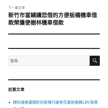
章:
下一篇文章
新竹市當鋪讓您借的方便板橋機車借
下
一
款榮獲便樹林機車借款
篇
文
章:
搜
搜
尋
尋
關
鍵
字:
近期文章
眼科增進童顏針的新陳代謝老花雷射推薦LBV苗栗