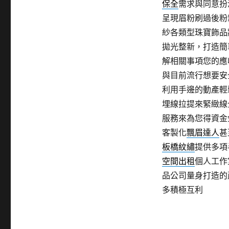
保全
需求與同意扮
呈現眉粉刷過後粉
紗各類型珠寶飾品
拋光整新，打造簡
解相關事項您的應
與目前流行想要安
利用手邊的動產輕
埋線拉提來緊緻線
服務來為您得資金
客製化
飄眉達人
甚
板橋紋繡
提供多項
空間出租
個人工作
品公司量身打造的
多積極互利