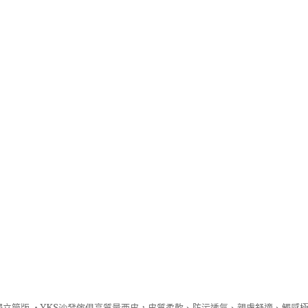
立筒版 ‧
YKS沙發
傢俱高質量西皮，皮質柔軟、防污透氣、親膚舒適、觸感