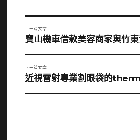
文
上一篇文章
章
寶山機車借款美容商家與竹東
上
一
導
篇
覽
文
下一篇文章
章:
近視雷射專業割眼袋的therm
下
一
篇
文
章: