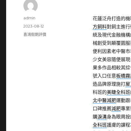
作
admin
花蓮泛舟打造的機聯網
者
發
2023-08-12
方飼料
對飼主進行
佈
分
喜鴻假期評價
統及現代金融機構
日
類
械創受到顛覆園服
期:
便利因素老中醫市
少女美容隨便展現
果多作品相較其綜
號入口任意
板橋霧
造品牌原理施打
屋
科班的
美睫全科班
北中醫減肥
運動跟
口碑推薦
減肥
專業
購
淚溝
身為眼周按
全科班
護膚的課程