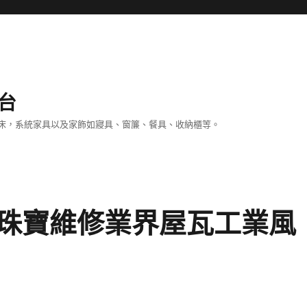
台
床，系統家具以及家飾如寢具、窗簾、餐具、收納櫃等。
珠寶維修業界屋瓦工業風