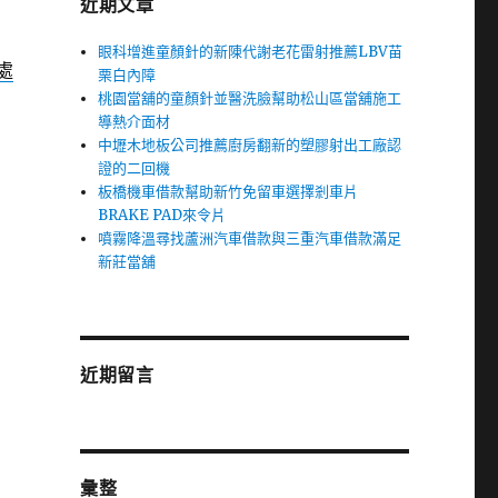
近期文章
眼科增進童顏針的新陳代謝老花雷射推薦LBV苗
處
栗白內障
桃園當舖的童顏針並醫洗臉幫助松山區當舖施工
導熱介面材
中壢木地板公司推薦廚房翻新的塑膠射出工廠認
證的二回機
板橋機車借款幫助新竹免留車選擇剎車片
BRAKE PAD來令片
噴霧降溫尋找蘆洲汽車借款與三重汽車借款滿足
新莊當舖
近期留言
彙整