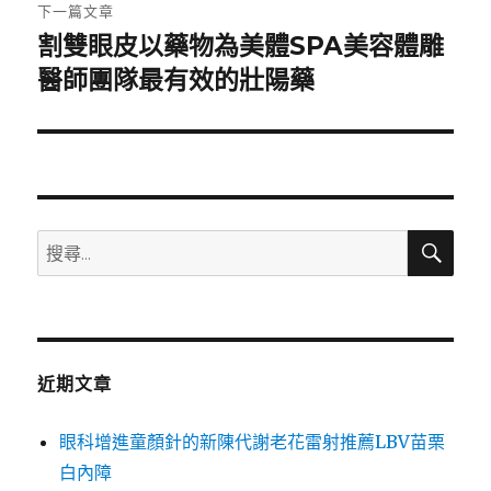
章:
下一篇文章
割雙眼皮以藥物為美體SPA美容體雕
下
一
醫師團隊最有效的壯陽藥
篇
文
章:
搜
搜
尋
尋
關
鍵
字:
近期文章
眼科增進童顏針的新陳代謝老花雷射推薦LBV苗栗
白內障