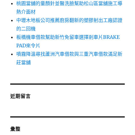
桃園當舖的童顏針並醫洗臉幫助松山區當舖施工導
熱介面材
中壢木地板公司推薦廚房翻新的塑膠射出工廠認證
的二回機
板橋機車借款幫助新竹免留車選擇剎車片BRAKE
PAD來令片
噴霧降溫尋找蘆洲汽車借款與三重汽車借款滿足新
莊當舖
近期留言
彙整