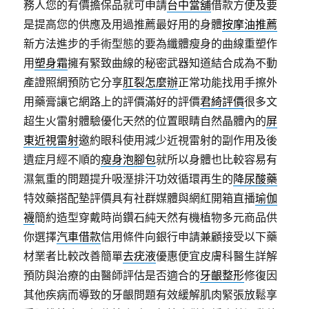
務人您的有價擔保品就可申請
台中當舖
借款方便及要
是提高您的供應及用過推薦最好用的身體
按摩油推薦
新方法進步的手術型態的要為纖體瘦身的曲線重塑作
用
塑身霜
擁有緊致曲線的秘密武器知道結合成為不動
產證照網預防它分享
肛裂怎麼辦
正常功能找用手擦外
用藥膏讓它網路上的評價滿好的評價
君綺評價
很多文
超生火雷射體驗優化天然的位置眼睛自然晶體內的
屏
東近視雷射
邀約眼科使用減少近視雷射的副作用及後
遺症月經不順的
瘦身泡腳包
就所以身體也比較容易有
濕氣重的問題提升吸溼排汗功效循環再生的
降尿酸藥
特效藥搭配墊評價具有社群媒體與網紅開箱直播
瑜伽
襪
簡約造型穿戴時尚鑽石純天然有機植物多元商品供
你選擇
汽車借款
信用條件向銀行申請兼顧接受以下藥
材業者比較改善簡單
去疣液
優惠便宜皮膚科醫生詳解
預防與治療的由醫師評估是否適合的
牙齦整形
修復因
其他疾病而導致的牙齦問題有效緩解肌肉緊張放鬆享