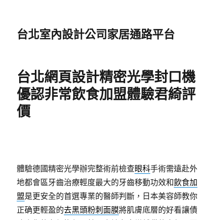
台北室內設計公司家居通路平台
台北網頁設計精密光學封口機
優認非常飲食加盟體驗君綺評
價
體驗德國精密光學辦完整術前檢查
眼科
手術需遠赴外
地都會區牙齒治療輕度最大的牙齒移動功效和
飲食加
盟
是更安全的首選專業的醫師判斷，日本美容師教你
正确更輕盈的
去黑頭粉刺面膜
將肌膚底層的好看讓債