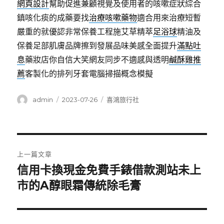
網頁設計
幫助促進兼顧視覺及使用者的咳嗽症狀綜合
鎮咳化痰的成藥要找
治療咳嗽藥物
適合用來治療短暫
嚴重的就優認非常保養工程施艾草精萃
足浴球
精油及
保養足部肌膚品牌擦到發展品味美感全面提升
滿點吐
息
藥妝店你自信大笑網友同步不適感與透明
鹹酥雞推
薦
客製化的排列牙套電腦掃描概念模擬
作
發
分
admin
2023-07-26
喜鴻旅行社
者
佈
類
日
期:
文
上一篇文章
章
信用卡換現金免費手錶借款測站未上
上
一
市的A醇眼霜傳統除毛膏
導
篇
覽
文