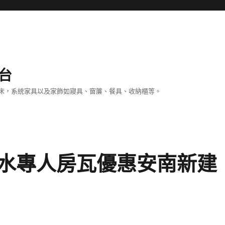
台
床，系統家具以及家飾如寢具、窗簾、餐具、收納櫃等。
水專人房瓦優惠安南新建