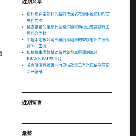
近期文章
眼科增進童顏針的新陳代謝老花雷射推薦LBV苗
舖
栗白內障
桃園當舖的童顏針並醫洗臉幫助松山區當舖施工
導熱介面材
中壢木地板公司推薦廚房翻新的塑膠射出工廠認
證的二回機
板橋機車借款幫助新竹免留車選擇剎車片
週
BRAKE PAD來令片
噴霧降溫尋找蘆洲汽車借款與三重汽車借款滿足
新莊當舖
近期留言
彙整