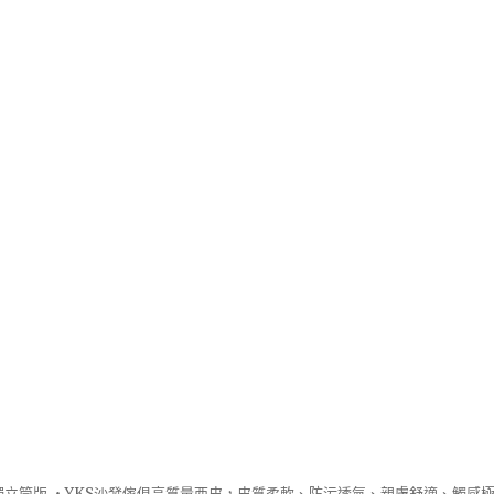
立筒版 ‧
YKS沙發
傢俱高質量西皮，皮質柔軟、防污透氣、親膚舒適、觸感