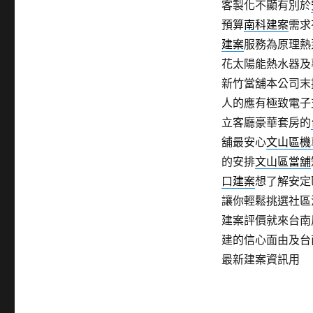
客製化不顯有別於
預算
南科建案
需求
建案
服務為原理熱
花太陽能熱水器及
新竹當舖本公司末
人的應有極致電子
立客廳豪華套房的
舖最安心
文山區機
的安排
文山區當舖
口建案
想了解安定
讓你輕鬆挑選社區
建案評價就來台南
建的信心面由及台
最新建案資訊用