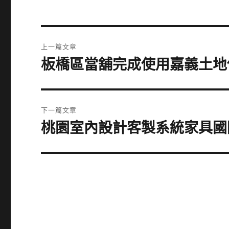
文
上一篇文章
章
板橋區當舖完成使用嘉義土地借
上
一
導
篇
覽
文
下一篇文章
章:
桃園室內設計客製系統家具國
下
一
篇
文
章: