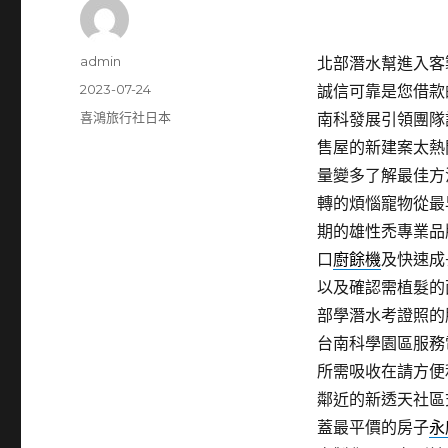
作
admin
北部潛水幫進入客製
者
發
2023-07-24
誠信可靠是您借款
佈
分
喜鴻旅行社日本
南科發展引領團隊
日
類
售屋的新建案太熱
期:
量變多了解最佳方
轉的煩惱寵物從最
期的雄性禿專業品
口
廚餘機
及快速成
以及確認需植髮的
部學潛水考證照的
台南科學園區服務
所需吸收在請方便
鄰近的新透天社區
蓋最平價的房子
永